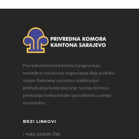
Privredna komora Kantona Sarajevo kao
nevladina i nezavisna organizacija daje podršku
svojim članicama u procesu stabilizacije i
pridruživanja Europskoj Uniji, razvoju biznisa i
povećanju konkurentske sposobnosti u zemlji i
inozemstvu.
BRZI LINKOVI
Kako postati član