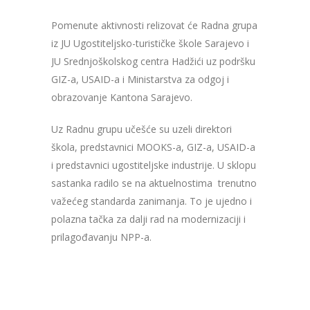
Pomenute aktivnosti relizovat će Radna grupa
iz JU Ugostiteljsko-turističke škole Sarajevo i
JU Srednjoškolskog centra Hadžići uz podršku
GIZ-a, USAID-a i Ministarstva za odgoj i
obrazovanje Kantona Sarajevo.
Uz Radnu grupu učešće su uzeli direktori
škola, predstavnici MOOKS-a, GIZ-a, USAID-a
i predstavnici ugostiteljske industrije. U sklopu
sastanka radilo se na aktuelnostima trenutno
važećeg standarda zanimanja. To je ujedno i
polazna tačka za dalji rad na modernizaciji i
prilagođavanju NPP-a.