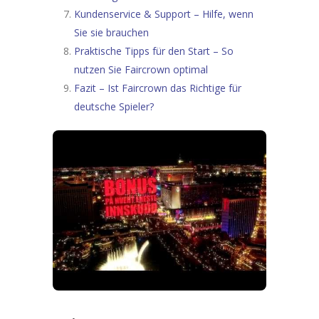
Kundenservice & Support – Hilfe, wenn
Sie sie brauchen
Praktische Tipps für den Start – So
nutzen Sie Faircrown optimal
Fazit – Ist Faircrown das Richtige für
deutsche Spieler?