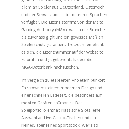
allem an Spieler aus Deutschland, Österreich
und der Schweiz und ist in mehreren Sprachen
verfügbar. Die Lizenz stammt von der Malta
Gaming Authority (MGA), was in der Branche
als zuverlässig gilt und ein gewisses Maß an
Spielerschutz garantiert. Trotzdem empfiehlt
es sich, die Lizenznummer auf der Webseite
zu prüfen und gegebenenfalls über die
MGA‑Datenbank nachzusehen.
Im Vergleich zu etablierten Anbietern punktet
Faircrown mit einem modernen Design und
einer schnellen Ladezeit, die besonders auf
mobilen Geräten spürbar ist. Das
Spielportfolio enthält klassische Slots, eine
Auswahl an Live‑Casino‑Tischen und ein
kleines, aber feines Sportsbook. Wer also