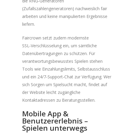
die RNG‑Generatoren
(Zufallszahlengeneratoren) nachweislich fair
arbeiten und keine manipulierten Ergebnisse
liefern.
Faircrown setzt zudem modernste
SSL‑Verschlüsselung ein, um sämtliche
Datenübertragungen zu schützen. Für
verantwortungsbewusstes Spielen stehen
Tools wie Einzahlungslimits, Selbstausschluss
und ein 24/7‑Support‑Chat zur Verfügung. Wer
sich Sorgen um Spielsucht macht, findet auf
der Website leicht zugängliche
Kontaktadressen zu Beratungsstellen.
Mobile App &
Benutzererlebnis –
Spielen unterwegs