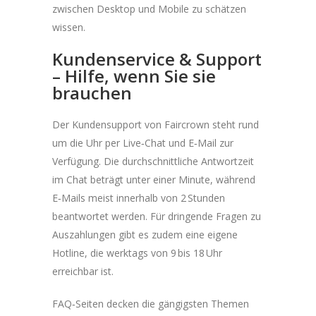
zwischen Desktop und Mobile zu schätzen
wissen.
Kundenservice & Support
– Hilfe, wenn Sie sie
brauchen
Der Kundensupport von Faircrown steht rund
um die Uhr per Live‑Chat und E‑Mail zur
Verfügung. Die durchschnittliche Antwortzeit
im Chat beträgt unter einer Minute, während
E‑Mails meist innerhalb von 2 Stunden
beantwortet werden. Für dringende Fragen zu
Auszahlungen gibt es zudem eine eigene
Hotline, die werktags von 9 bis 18 Uhr
erreichbar ist.
FAQ‑Seiten decken die gängigsten Themen