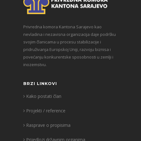
Privredna komora Kantona Sarajevo kao
nevladina i nezavisna organizacija daje podršku
svojim članicama u procesu stabilizacije i
pridruživanja Europskoj Uniji, razvoju biznisa i
povećanju konkurentske sposobnosti u zemlji i
inozemstvu.
BRZI LINKOVI
Kako postati član
Projekti / reference
Rasprave o propisima
Prijedlozi državnim organima