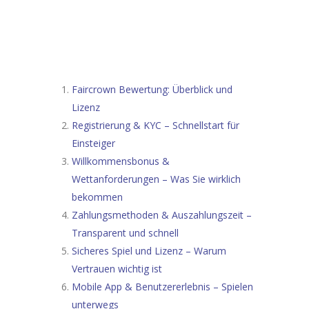
Faircrown Bewertung: Überblick und
Lizenz
Registrierung & KYC – Schnellstart für
Einsteiger
Willkommensbonus &
Wettanforderungen – Was Sie wirklich
bekommen
Zahlungsmethoden & Auszahlungszeit –
Transparent und schnell
Sicheres Spiel und Lizenz – Warum
Vertrauen wichtig ist
Mobile App & Benutzererlebnis – Spielen
unterwegs