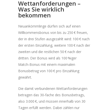
Wettanforderungen –
Was Sie wirklich
bekommen
Neuankömmlinge dürfen sich auf einen
Willkommensbonus von bis zu 250 € freuen,
der in drei Stufen ausgezahlt wird: 100 € nach
der ersten Einzahlung, weitere 100 € nach der
zweiten und die restlichen 50 € nach der
dritten. Der Bonus wird als 100 %iger
Match‑Bonus mit einem maximalen
Bonusbetrag von 100 € pro Einzahlung
gewährt.
Die damit verbundenen Wettanforderungen
betragen das 30‑fache des Bonusbetrags,
also 3.000 €, und müssen innerhalb von 30
Tagen erfüllt werden. Dabei zählen nur