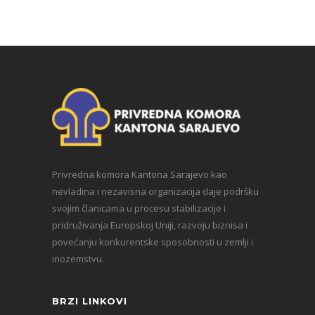
Privredna komora Kantona Sarajevo kao
nevladina i nezavisna organizacija daje podršku
svojim članicama u procesu stabilizacije i
pridruživanja Europskoj Uniji, razvoju biznisa i
povećanju konkurentske sposobnosti u zemlji i
inozemstvu.
BRZI LINKOVI