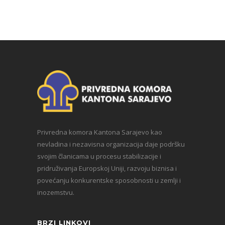
Privredna komora Kantona Sarajevo kao
nevladina i nezavisna organizacija daje podršku
svojim članicama u procesu stabilizacije i
pridruživanja Europskoj Uniji, razvoju biznisa i
povećanju konkurentske sposobnosti u zemlji i
inozemstvu.
BRZI LINKOVI