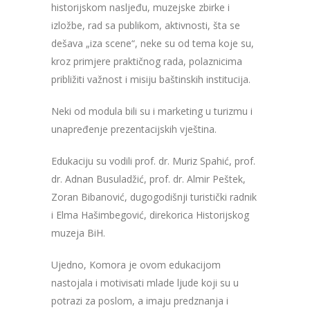
historijskom nasljeđu, muzejske zbirke i
izložbe, rad sa publikom, aktivnosti, šta se
dešava „iza scene“, neke su od tema koje su,
kroz primjere praktičnog rada, polaznicima
približiti važnost i misiju baštinskih institucija.
Neki od modula bili su i marketing u turizmu i
unapređenje prezentacijskih vještina.
Edukaciju su vodili prof. dr. Muriz Spahić, prof.
dr. Adnan Busuladžić, prof. dr. Almir Peštek,
Zoran Bibanović, dugogodišnji turistički radnik
i Elma Hašimbegović, direkorica Historijskog
muzeja BiH.
Ujedno, Komora je ovom edukacijom
nastojala i motivisati mlade ljude koji su u
potrazi za poslom, a imaju predznanja i