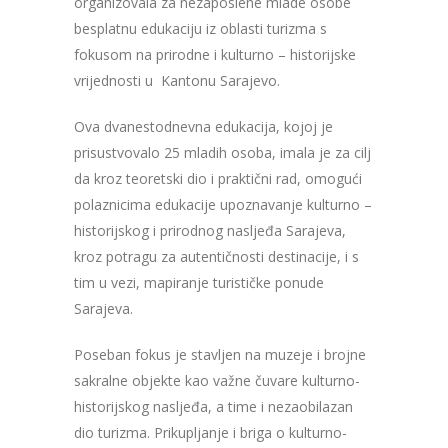
organizovala za nezaposlene mlade osobe
besplatnu edukaciju iz oblasti turizma s
fokusom na prirodne i kulturno – historijske
vrijednosti u Kantonu Sarajevo.
Ova dvanestodnevna edukacija, kojoj je
prisustvovalo 25 mladih osoba, imala je za cilj
da kroz teoretski dio i praktični rad, omogući
polaznicima edukacije upoznavanje kulturno –
historijskog i prirodnog nasljeđa Sarajeva,
kroz potragu za autentičnosti destinacije, i s
tim u vezi, mapiranje turističke ponude
Sarajeva.
Poseban fokus je stavljen na muzeje i brojne
sakralne objekte kao važne čuvare kulturno-
historijskog nasljeđa, a time i nezaobilazan
dio turizma. Prikupljanje i briga o kulturno-