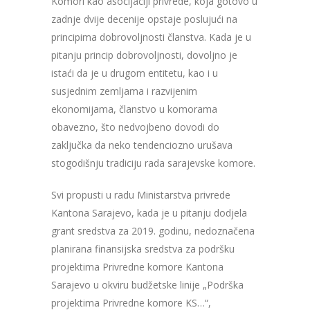
Komori kao asocijaciji privrede, koja gotovo u
zadnje dvije decenije opstaje poslujući na
principima dobrovoljnosti članstva. Kada je u
pitanju princip dobrovoljnosti, dovoljno je
istaći da je u drugom entitetu, kao i u
susjednim zemljama i razvijenim
ekonomijama, članstvo u komorama
obavezno, što nedvojbeno dovodi do
zaključka da neko tendenciozno urušava
stogodišnju tradiciju rada sarajevske komore.
Svi propusti u radu Ministarstva privrede
Kantona Sarajevo, kada je u pitanju dodjela
grant sredstva za 2019. godinu, nedoznačena
planirana finansijska sredstva za podršku
projektima Privredne komore Kantona
Sarajevo u okviru budžetske linije „Podrška
projektima Privredne komore KS…“,