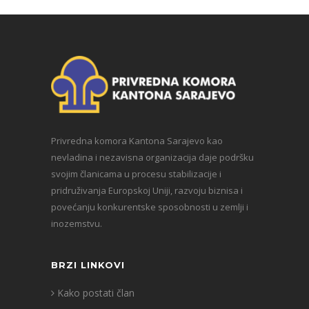
Privredna komora Kantona Sarajevo kao
nevladina i nezavisna organizacija daje podršku
svojim članicama u procesu stabilizacije i
pridruživanja Europskoj Uniji, razvoju biznisa i
povećanju konkurentske sposobnosti u zemlji i
inozemstvu.
BRZI LINKOVI
Kako postati član