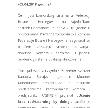
/05.04.2018.godine/
Čelni ljudi komorskog sistema u Federaciji
Bosne i Hercegovine na zajedničkom
sastanku održanom 05. aprila 2018. godine u
prostorijama Privredne/Gospodarske komore
Federacije Bosne i Hercegovine razgovarali su
o jačem povezivanju privrede i obrazovanja i
doprinosu komora u formiranju i jačanju
modernog sistema dualnog obrazovanja.
Tom prilikom predsjednik Privredne komore
Kantona Sarajevo gospodin Muamer
Mahmutović prezentovao je prisutnim
predsjednicima kantononalnih komora i
predsjedniku P/GKFBiH projekat
„Učenje
kroz rad/Learning by doing“
.
Uručio je
promotivne letke i ukratko predstavio