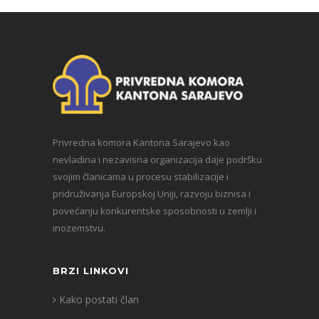
Privredna komora Kantona Sarajevo kao
nevladina i nezavisna organizacija daje podršku
svojim članicama u procesu stabilizacije i
pridruživanja Europskoj Uniji, razvoju biznisa i
povećanju konkurentske sposobnosti u zemlji i
inozemstvu.
BRZI LINKOVI
Kako postati član