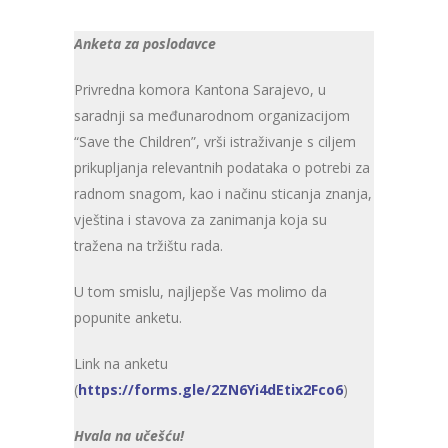
Anketa za poslodavce
Privredna komora Kantona Sarajevo, u
saradnji sa međunarodnom organizacijom
“Save the Children”, vrši istraživanje s ciljem
prikupljanja relevantnih podataka o potrebi za
radnom snagom, kao i načinu sticanja znanja,
vještina i stavova za zanimanja koja su
tražena na tržištu rada.
U tom smislu, najljepše Vas molimo da
popunite anketu.
Link na anketu
(
https://forms.gle/2ZN6Yi4dEtix2Fco6
)
Hvala na učešću!