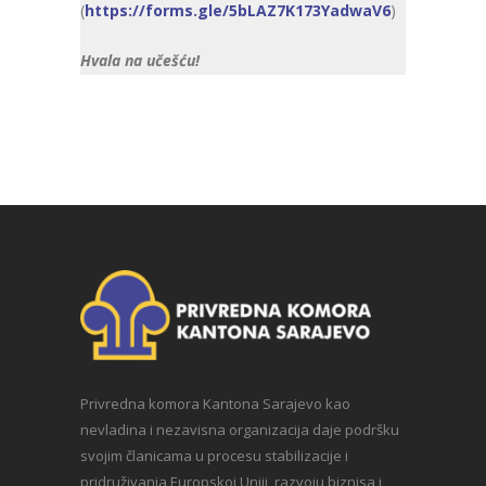
(
https://forms.gle/5bLAZ7K173YadwaV6
)
Hvala na učešću!
Privredna komora Kantona Sarajevo kao
nevladina i nezavisna organizacija daje podršku
svojim članicama u procesu stabilizacije i
pridruživanja Europskoj Uniji, razvoju biznisa i