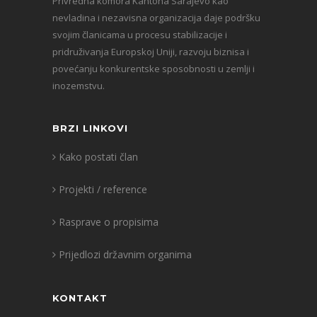
Privredna komora Kantona Sarajevo kao
nevladina i nezavisna organizacija daje podršku
svojim članicama u procesu stabilizacije i
pridruživanja Europskoj Uniji, razvoju biznisa i
povećanju konkurentske sposobnosti u zemlji i
inozemstvu.
BRZI LINKOVI
Kako postati član
Projekti / reference
Rasprave o propisima
Prijedlozi državnim organima
KONTAKT