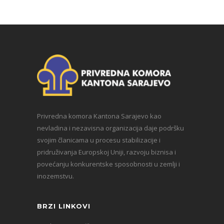
Privredna komora Kantona Sarajevo kao
nevladina i nezavisna organizacija daje podršku
svojim članicama u procesu stabilizacije i
pridruživanja Europskoj Uniji, razvoju biznisa i
povećanju konkurentske sposobnosti u zemlji i
inozemstvu.
BRZI LINKOVI