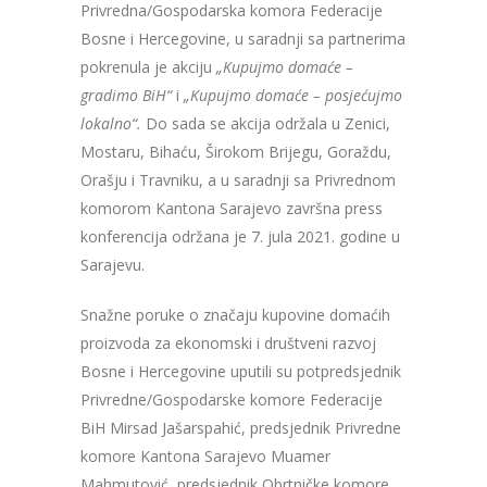
Privredna/Gospodarska komora Federacije
Bosne i Hercegovine, u saradnji sa partnerima
pokrenula je akciju
„Kupujmo domaće –
gradimo BiH“
i
„Kupujmo domaće – posjećujmo
lokalno“.
Do sada se akcija održala u Zenici,
Mostaru, Bihaću, Širokom Brijegu, Goraždu,
Orašju i Travniku, a u saradnji sa Privrednom
komorom Kantona Sarajevo završna press
konferencija održana je 7. jula 2021. godine u
Sarajevu.
Snažne poruke o značaju kupovine domaćih
proizvoda za ekonomski i društveni razvoj
Bosne i Hercegovine uputili su potpredsjednik
Privredne/Gospodarske komore Federacije
BiH Mirsad Jašarspahić, predsjednik Privredne
komore Kantona Sarajevo Muamer
Mahmutović, predsjednik Obrtničke komore