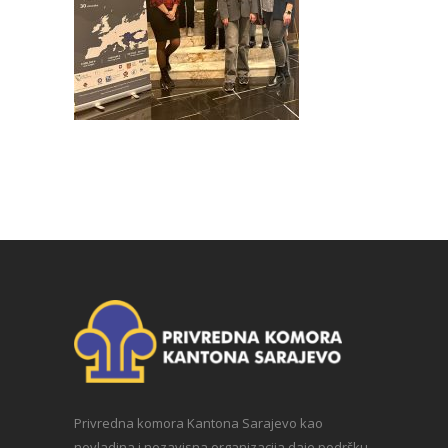
Privredna komora Kantona Sarajevo kao
nevladina i nezavisna organizacija daje podršku