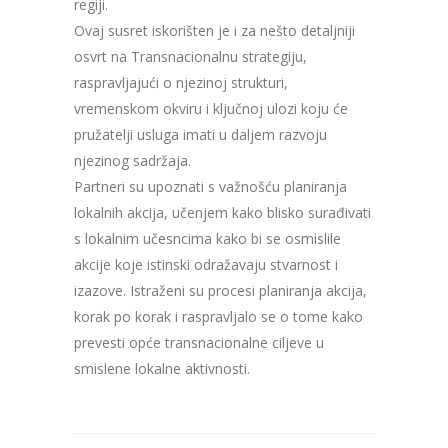
regiji.
Ovaj susret iskorišten je i za nešto detaljniji
osvrt na Transnacionalnu strategiju,
raspravljajući o njezinoj strukturi,
vremenskom okviru i ključnoj ulozi koju će
pružatelji usluga imati u daljem razvoju
njezinog sadržaja.
Partneri su upoznati s važnošću planiranja
lokalnih akcija, učenjem kako blisko surađivati
​​s lokalnim učesncima kako bi se osmislile
akcije koje istinski odražavaju stvarnost i
izazove. Istraženi su procesi planiranja akcija,
korak po korak i raspravljalo se o tome kako
prevesti opće transnacionalne ciljeve u
smislene lokalne aktivnosti.