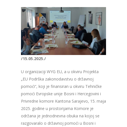
/15.05.2025./
U organizaciji WYG EU, a u okviru Projekta
„EU Podrška zakonodavstvu o državnoj
pomoći“, koji je finansiran u okviru Tehničke
pomoći Evropske unije Bosni i Hercegovini i
Privredne komore Kantona Sarajevo, 15. maja
2025. godine u prostorijama Komore je
održana je jednodnevna obuka na kojoj se
razgovaralo o državnoj pomoći u Bosni i