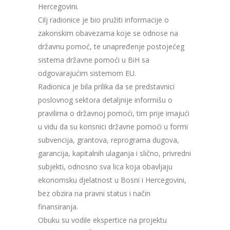
Hercegovini.
Cilj radionice je bio pružiti informacije o
zakonskim obavezama koje se odnose na
državnu pomoć, te unapređenje postojećeg
sistema državne pomoći u BiH sa
odgovarajućim sistemom EU.
Radionica je bila prilika da se predstavnici
poslovnog sektora detaljnije informišu o
pravilima o državnoj pomoći, tim prije imajući
u vidu da su korisnici državne pomoći u formi
subvencija, grantova, reprograma dugova,
garancija, kapitalnih ulaganja i slično, privredni
subjekti, odnosno sva lica koja obavljaju
ekonomsku djelatnost u Bosni i Hercegovini,
bez obzira na pravni status i način
finansiranja.
Obuku su vodile ekspertice na projektu