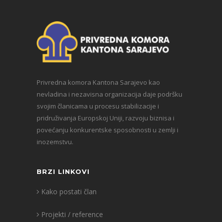
Privredna komora Kantona Sarajevo kao
nevladina i nezavisna organizacija daje podršku
svojim članicama u procesu stabilizacije i
pridruživanja Europskoj Uniji, razvoju biznisa i
povećanju konkurentske sposobnosti u zemlji i
inozemstvu.
BRZI LINKOVI
Kako postati član
Projekti / reference