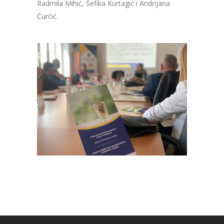
Radmila Mihić, Šefika Kurtagić i Andrijana
Ćurčić.