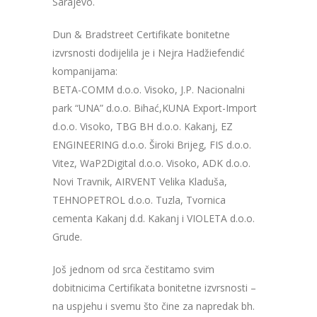
Sarajevo.
Dun & Bradstreet Certifikate bonitetne
izvrsnosti dodijelila je i Nejra Hadžiefendić
kompanijama:
BETA-COMM d.o.o. Visoko, J.P. Nacionalni
park “UNA” d.o.o. Bihać,KUNA Export-Import
d.o.o. Visoko, TBG BH d.o.o. Kakanj, EZ
ENGINEERING d.o.o. Široki Brijeg, FIS d.o.o.
Vitez, WaP2Digital d.o.o. Visoko, ADK d.o.o.
Novi Travnik, AIRVENT Velika Kladuša,
TEHNOPETROL d.o.o. Tuzla, Tvornica
cementa Kakanj d.d. Kakanj i VIOLETA d.o.o.
Grude.
Još jednom od srca čestitamo svim
dobitnicima Certifikata bonitetne izvrsnosti –
na uspjehu i svemu što čine za napredak bh.