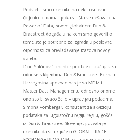
Podsjetili smo učesnike na neke osnovne
činjenice o nama i pokazali šta se dešavalo na
Power of Data, prvom globalnom Dun &
Bradstreet događaju na kom smo govorili o
tome šta je potrebno za izgradnju poslovne
otpornosti za prevladavanje izazova novog
svijeta.
Dino Salčinović, mentor prodaje i stručnjak za
odnose s klijentima Dun &Bradstreet Bosna i
Hercegovina upoznao nas je sa MDM ili
Master Data Managementu odnosno onome
ono što bi svako želio – upravljati podacima.
Simona Vombergar, konsultant za akviziciju
podataka za jugoistočnu regiju regiju, gošća
iz Dun & Bradstreet Slovenije, pozvala je
učesnike da se uključe u GLOBAL TRADE
EXCHANGE PROGRAM, koji omogućava da