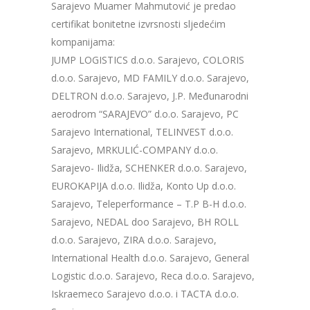
Sarajevo Muamer Mahmutović je predao
certifikat bonitetne izvrsnosti sljedećim
kompanijama:
JUMP LOGISTICS d.o.o. Sarajevo, COLORIS
d.o.o. Sarajevo, MD FAMILY d.o.o. Sarajevo,
DELTRON d.o.o. Sarajevo, J.P. Međunarodni
aerodrom “SARAJEVO” d.o.o. Sarajevo, PC
Sarajevo International, TELINVEST d.o.o.
Sarajevo, MRKULIĆ-COMPANY d.o.o.
Sarajevo- Ilidža, SCHENKER d.o.o. Sarajevo,
EUROKAPIJA d.o.o. Ilidža, Konto Up d.o.o.
Sarajevo, Teleperformance – T.P B-H d.o.o.
Sarajevo, NEDAL doo Sarajevo, BH ROLL
d.o.o. Sarajevo, ZIRA d.o.o. Sarajevo,
International Health d.o.o. Sarajevo, General
Logistic d.o.o. Sarajevo, Reca d.o.o. Sarajevo,
Iskraemeco Sarajevo d.o.o. i TACTA d.o.o.