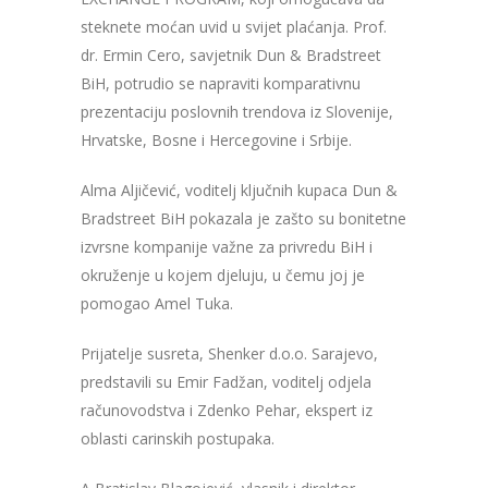
steknete moćan uvid u svijet plaćanja. Prof.
dr. Ermin Cero, savjetnik Dun & Bradstreet
BiH, potrudio se napraviti komparativnu
prezentaciju poslovnih trendova iz Slovenije,
Hrvatske, Bosne i Hercegovine i Srbije.
Alma Aljičević, voditelj ključnih kupaca Dun &
Bradstreet BiH pokazala je zašto su bonitetne
izvrsne kompanije važne za privredu BiH i
okruženje u kojem djeluju, u čemu joj je
pomogao Amel Tuka.
Prijatelje susreta, Shenker d.o.o. Sarajevo,
predstavili su Emir Fadžan, voditelj odjela
računovodstva i Zdenko Pehar, ekspert iz
oblasti carinskih postupaka.