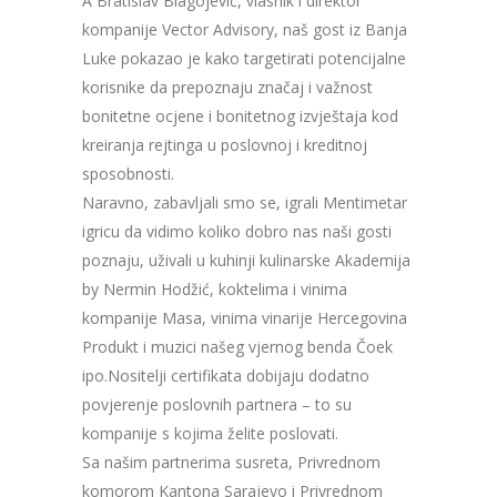
A Bratislav Blagojević, vlasnik i direktor
kompanije Vector Advisory, naš gost iz Banja
Luke pokazao je kako targetirati potencijalne
korisnike da prepoznaju značaj i važnost
bonitetne ocjene i bonitetnog izvještaja kod
kreiranja rejtinga u poslovnoj i kreditnoj
sposobnosti.
Naravno, zabavljali smo se, igrali Mentimetar
igricu da vidimo koliko dobro nas naši gosti
poznaju, uživali u kuhinji kulinarske Akademija
by Nermin Hodžić, koktelima i vinima
kompanije Masa, vinima vinarije Hercegovina
Produkt i muzici našeg vjernog benda Čoek
ipo.Nositelji certifikata dobijaju dodatno
povjerenje poslovnih partnera – to su
kompanije s kojima želite poslovati.
Sa našim partnerima susreta, Privrednom
komorom Kantona Sarajevo i Privrednom