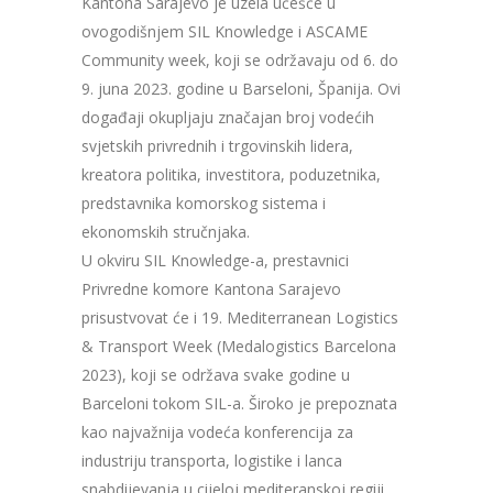
Kantona Sarajevo je uzela učešće u
ovogodišnjem SIL Knowledge i ASCAME
Community week, koji se održavaju od 6. do
9. juna 2023. godine u Barseloni, Španija. Ovi
događaji okupljaju značajan broj vodećih
svjetskih privrednih i trgovinskih lidera,
kreatora politika, investitora, poduzetnika,
predstavnika komorskog sistema i
ekonomskih stručnjaka.
U okviru SIL Knowledge-a, prestavnici
Privredne komore Kantona Sarajevo
prisustvovat će i 19. Mediterranean Logistics
& Transport Week (Medalogistics Barcelona
2023), koji se održava svake godine u
Barceloni tokom SIL-a. Široko je prepoznata
kao najvažnija vodeća konferencija za
industriju transporta, logistike i lanca
snabdijevanja u cijeloj mediteranskoj regiji.