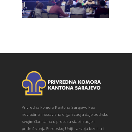
Privredna komora Kantona Sarajevo kao
nevladina i nezavisna organizacija daje podršku
svojim članicama u procesu stabilizacije i
pridruživanja Europskoj Uniji, razvoju biznisa i