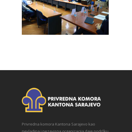
Privredna komora Kantona Sarajevo kao
nevladina i nezavisna organizacija daje podršku