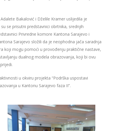
i
Adalete Bakalović i Dželile Kramer uslijedila je
su se prisutni predstavnici obrtnika, srednjih
redstavnici Privredne komore Kantona Sarajevo i
ntona Sarajevo složili da je neophodna
jača saradnja
era koji mogu pomoći u provođenju praktične nastave,
tavljanju dualnog modela obrazovanja, koji bi ovu
prijedi.
aktivnosti u okviru projekta “Podrška uspostavi
azovanja u Kantonu Sarajevo faza II”.