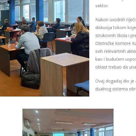
sektor.
Nakon uvodnih riječ
diskusija tokom koje 
strukovnih škola i p
Obrtničke komore Ka
svih relevantnih akt
kao i budućem uspos
oblast trebao da una
Ovaj događaj dio je 
dualnog sistema obr