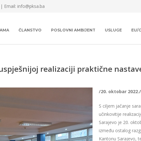
 |
Email: info@pksa.ba
NAMA
ČLANSTVO
POSLOVNI AMBIJENT
USLUGE
EU/
spješnijoj realizaciji praktične nastav
/20. oktobar 2022./
S ciljem jačanje sara
učinkovitije realiza
Sarajevo je 20. okto
između ostalog r
azg
Kantonu Sarajevo
, 