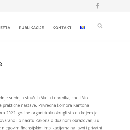
CEFTA
PUBLIKACIJE
KONTAKT
e
dnje srednjih stručnih škola i obrtnika, kao i što
cije praktične nastave, Privredna komora Kantona
bra 2022. godine organizirala okrugli sto na kojem je
ovarano i o nacrtu Zakona o dualnom obrazovanju u
te njegovim finansijskim implikacijama na javni i privatni