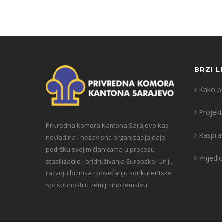
BRZI L
Kako po
Projekt
Privredna komora Kantona Sarajevo kao
Raspra
nevladina i nezavisna organizacija daje
podršku svojim članicama u procesu
Prijedl
stabilizacije i pridruživanja Europskoj Uniji,
razvoju biznisa i povećanju konkurentske
sposobnosti u zemlji i inozemstvu.