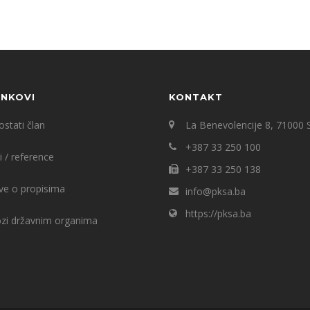
INKOVI
KONTAKT
stati član
La Benevolencije 8, 71000 
+387 33 250 100
i / reference
+387 33 250 138
ve o propisima
info@pksa.ba
https://pksa.ba
ozi državnim organima