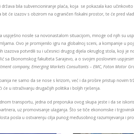
ini država bila subvencioniranje plaća, koja se pokazala kao učinkovit
ća bit će izazov s obzirom na ograničen fiskalni prostor, te će pred vla
 uspješno nosile sa novonastalom situacijom, mnoge od njih su uspjele 
ljama. Ovo je promijenilo igru na globalnoj sceni, a kompanije u poj
izazova potvrdili su i učesnici drugog dijela okruglog stola, koji je 
lić
sa Ekonomskog fakulteta Sarajevo
,
a o svojim poslovnim uspjesim
stment company, Emerging Markets Consultants – EMC, Foton Motor Gro
nija ne samo da se nose s krizom, već i da prošire pristup novim trž
e u istraživanju drugačijih politika i boljih rješenja.
nom transportu, jedna od preporuka ovog skupa jeste i da se iskoris
 partnera, uz promovisanje ulaganja. Što se tiče ekonomske i trgovin
š dosta posla u ostvarenju cilja punog međusobnog razumijevanja i pro