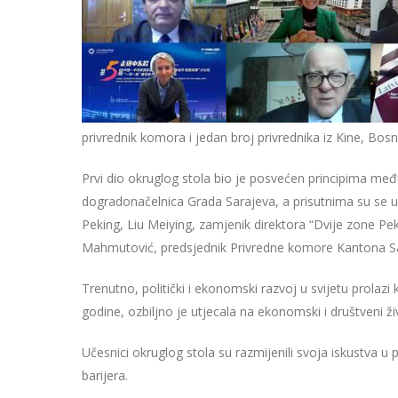
privrednik komora i jedan broj privrednika iz Kine, Bosn
Prvi dio okruglog stola bio je posvećen principima me
dogradonačelnica Grada Sarajeva, a prisutnima su se 
Peking, Liu Meiying, zamjenik direktora “Dvije zone Pe
Mahmutović, predsjednik Privredne komore Kantona Sar
Trenutno, politički i ekonomski razvoj u svijetu prol
godine, ozbiljno je utjecala na ekonomski i društveni ž
Učesnici okruglog stola su razmijenili svoja iskustva 
barijera.