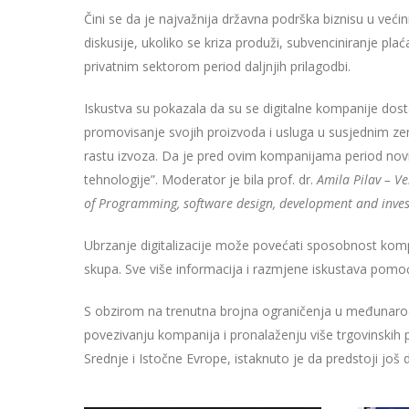
Čini se da je najvažnija državna podrška biznisu u već
diskusije, ukoliko se kriza produži, subvenciniranje pla
privatnim sektorom period daljnjih prilagodbi.
Iskustva su pokazala da su se digitalne kompanije dosta
promovisanje svojih proizvoda i usluga u susjednim zem
rastu izvoza. Da je pred ovim kompanijama period novih 
tehnologije”. Moderator je bila prof. dr.
Amila Pilav – Ve
of Programming, software design, development and inve
Ubrzanje digitalizacije može povećati sposobnost kompa
skupa. Sve više informacija i razmjene iskustava pomoći ć
S obzirom na trenutna brojna ograničenja u međunarod
povezivanju kompanija i pronalaženju više trgovinskih
Srednje i Istočne Evrope, istaknuto je da predstoji jo