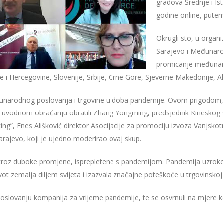
gradova Srednje i Is
godine online, pute
Okrugli sto, u organ
Sarajevo i Međunaro
promicanje međunaro
e i Hercegovine, Slovenije, Srbije, Crne Gore, Sjeverne Makedonije, Al
đunarodnog poslovanja i trgovine u doba pandemije. Ovom prigodom, p
u uvodnom obraćanju obratili Zhang Yongming, predsjednik Kineskog
king”, Enes Ališković direktor Asocijacije za promociju izvoza Vanjs
ajevo, koji je ujedno moderirao ovaj skup.
azi kroz duboke promjene, isprepletene s pandemijom. Pandemija uzrok
ivot zemalja diljem svijeta i izazvala značajne poteškoće u trgovinsko
u poslovanju kompanija za vrijeme pandemije, te se osvrnuli na mjere 