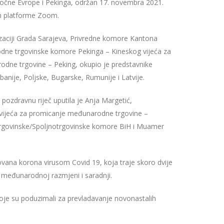
točne Evrope i Pekinga, održan 17. novembra 2021.
m platforme Zoom.
izaciji Grada Sarajeva, Privredne komore Kantona
dne trgovinske komore Pekinga – Kineskog vijeća za
dne trgovine – Peking, okupio je predstavnike
banije, Poljske, Bugarske, Rumunije i Latvije.
ozdravnu riječ uputila je Anja Margetić,
 vijeća za promicanje međunarodne trgovine –
kotrgovinske/Spoljnotrgovinske komore BiH i Muamer
ovana korona virusom Covid 19, koja traje skoro dvije
j međunarodnoj razmjeni i saradnji.
koje su poduzimali za prevladavanje novonastalih