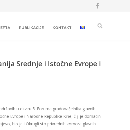
CEFTA
PUBLIKACIJE
KONTAKT
ija Srednje i Istočne Evrope i
održanih u okviru 5. Foruma gradonačelnika glavnih
točne Evrope i Narodne Republike Kine, čiji je domaćin
jevo, bio je i Okrugli sto privrednih komora glavnih