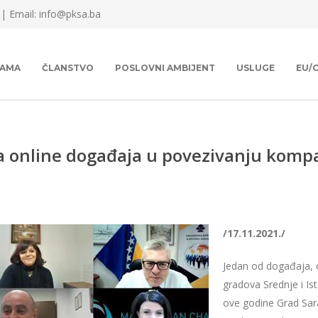
 |
Email: info@pksa.ba
NAMA
ČLANSTVO
POSLOVNI AMBIJENT
USLUGE
EU/
ja online događaja u povezivanju kompan
/17.11.2021./
Jedan od događaja, 
gradova Srednje i Is
ove godine Grad Sara