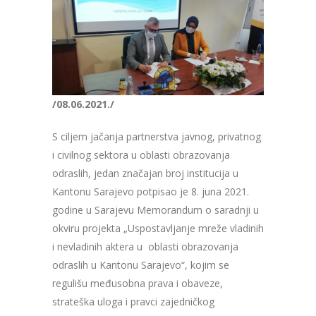
/08.06.2021./
S ciljem jačanja partnerstva javnog, privatnog
i civilnog sektora u oblasti obrazovanja
odraslih, jedan značajan broj institucija u
Kantonu Sarajevo potpisao je 8. juna 2021.
godine u Sarajevu Memorandum o saradnji u
okviru projekta „Uspostavljanje mreže vladinih
i nevladinih aktera u oblasti obrazovanja
odraslih u Kantonu Sarajevo“, kojim se
regulišu međusobna prava i obaveze,
strateška uloga i pravci zajedničkog