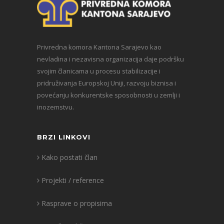
Privredna komora Kantona Sarajevo kao
nevladina i nezavisna organizacija daje podršku
svojim članicama u procesu stabilizacije i
pridruživanja Europskoj Uniji, razvoju biznisa i
povećanju konkurentske sposobnosti u zemlji i
inozemstvu.
BRZI LINKOVI
Kako postati član
Projekti / reference
Rasprave o propisima