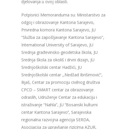
djelovanja u ovoj oblasti.
Potpisnici Memoranduma su: Ministarstvo za
odgoj i obrazovanje Kantona Sarajevo,
Privredna komora Kantona Sarajevo, JU
“Služba za zapošljavanje Kantona Sarajevo”,
International University of Sarajevo, JU
Srednja građevinsko-geodetska škola, JU
Srednja škola za okoliš i drvni dizajn, JU
Srednjoškolski centar Hadžići, JU
Srednjoškolski centar ,,Nedžad Ibrišimović”,
Ilijaš, Centar za promociju civilnog društva
CPCD – SMART centar za obrazovanje
odraslih, Udruženje Centar za edukaciju i
istraživanje “Nahla”, JU ‘’Bosanski kulturni
centar Kantona Sarajevo’’, Sarajevska
regionalna razvojna agencija SERDA,
Asocijacija za upravljanje rizicima AZUR,