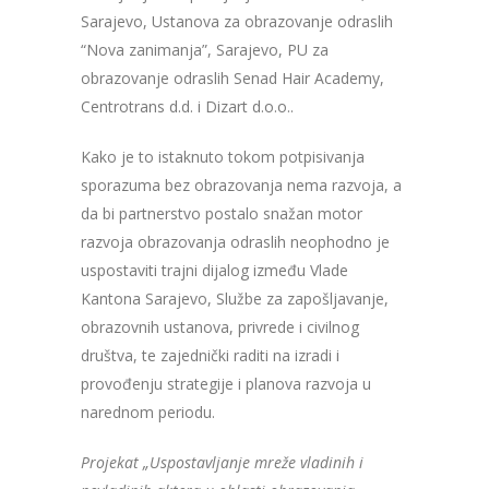
Sarajevo, Ustanova za obrazovanje odraslih
“Nova zanimanja”, Sarajevo, PU za
obrazovanje odraslih Senad Hair Academy,
Centrotrans d.d. i Dizart d.o.o..
Kako je to istaknuto tokom potpisivanja
sporazuma bez obrazovanja nema razvoja, a
da bi partnerstvo postalo snažan motor
razvoja obrazovanja odraslih neophodno je
uspostaviti trajni dijalog između Vlade
Kantona Sarajevo, Službe za zapošljavanje,
obrazovnih ustanova, privrede i civilnog
društva, te zajednički raditi na izradi i
provođenju strategije i planova razvoja u
narednom periodu.
Projekat „Uspostavljanje mreže vladinih i