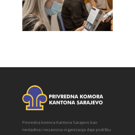
Privredna komora Kantona Sarajevo kao
nevladina i nezavisna organizacija daje podršku