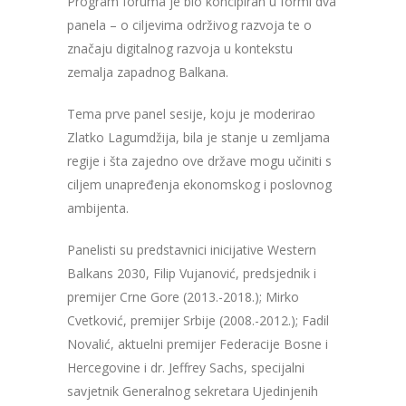
Program foruma je bio koncipiran u formi dva
panela – o ciljevima održivog razvoja te o
značaju digitalnog razvoja u kontekstu
zemalja zapadnog Balkana.
Tema prve panel sesije, koju je moderirao
Zlatko Lagumdžija, bila je stanje u zemljama
regije i šta zajedno ove države mogu učiniti s
ciljem unapređenja ekonomskog i poslovnog
ambijenta.
Panelisti su predstavnici inicijative Western
Balkans 2030, Filip Vujanović, predsjednik i
premijer Crne Gore (2013.-2018.); Mirko
Cvetković, premijer Srbije (2008.-2012.); Fadil
Novalić, aktuelni premijer Federacije Bosne i
Hercegovine i dr. Jeffrey Sachs, specijalni
savjetnik Generalnog sekretara Ujedinjenih