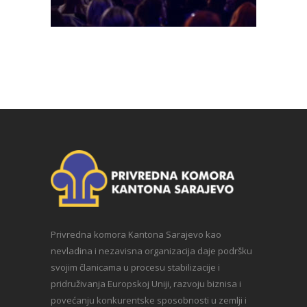
Privredna komora Kantona Sarajevo kao
nevladina i nezavisna organizacija daje podršku
svojim članicama u procesu stabilizacije i
pridruživanja Europskoj Uniji, razvoju biznisa i
povećanju konkurentske sposobnosti u zemlji i