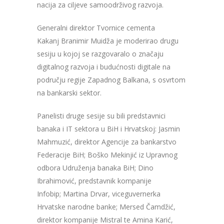
nacija za ciljeve samoodrživog razvoja.
Generalni direktor Tvornice cementa
Kakanj Branimir Muidža je moderirao drugu
sesiju u kojoj se razgovaralo o značaju
digitalnog razvoja i budućnosti digitale na
području regije Zapadnog Balkana, s osvrtom
na bankarski sektor.
Panelisti druge sesije su bili predstavnici
banaka i IT sektora u BiH i Hrvatskoj: Jasmin
Mahmuzić, direktor Agencije za bankarstvo
Federacije BiH; Boško Mekinjić iz Upravnog
odbora Udruženja banaka BiH; Dino
Ibrahimović, predstavnik kompanije
Infobip; Martina Drvar, viceguvernerka
Hrvatske narodne banke; Mersed Čamdžić,
direktor kompanije Mistral te Amina Karić,