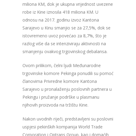
miliona KM, dok je ukupna vrijednost uvezene
robe iz Kine iznosila 418 miliona KM. U
odnosu na 2017. godinu izvoz Kantona
Sarajevo u Kinu smanjio se za 27,5%, dok se
istovremeno uvoz povećao za 8,7%, što je
razlog više da se intenziviraju aktivnosti na
smanjenju ovakvog trgovinskog debalansa.
Ovom prilikom, čelni ljudi Međunarodne
trgovinske komore Pekinga ponudili su pomoć
članovima Privredne komore Kantona
Sarajevo u pronalaženju poslovnih partnera u
Pekingu i pružanje podrške u plasmanu
njihovih proizvoda na tržištu Kine.
Nakon uvodnih riječi, predstavljeni su poslovni
uspjesi pekinških kompanija World Trade
Corporation i Optrans Group, kao i domaćih