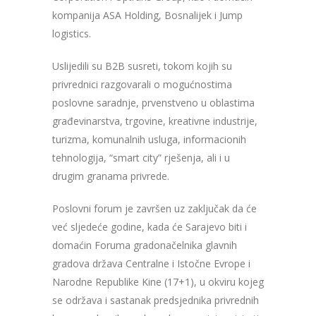
kompanija ASA Holding, Bosnalijek i Jump
logistics.
Uslijedili su B2B susreti, tokom kojih su
privrednici razgovarali o mogućnostima
poslovne saradnje, prvenstveno u oblastima
građevinarstva, trgovine, kreativne industrije,
turizma, komunalnih usluga, informacionih
tehnologija, “smart city” rješenja, ali i u
drugim granama privrede.
Poslovni forum je završen uz zaključak da će
već sljedeće godine, kada će Sarajevo biti i
domaćin Foruma gradonačelnika glavnih
gradova država Centralne i Istočne Evrope i
Narodne Republike Kine (17+1), u okviru kojeg
se održava i sastanak predsjednika privrednih