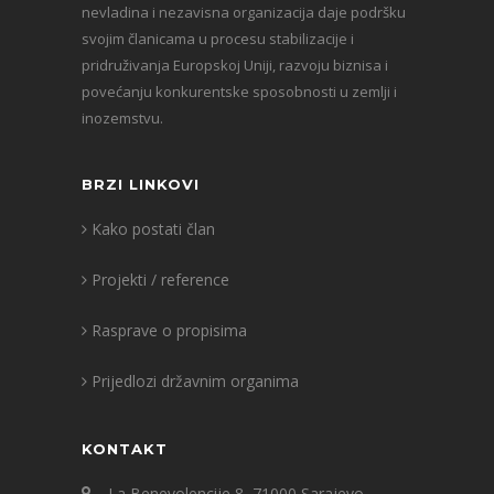
nevladina i nezavisna organizacija daje podršku
svojim članicama u procesu stabilizacije i
pridruživanja Europskoj Uniji, razvoju biznisa i
povećanju konkurentske sposobnosti u zemlji i
inozemstvu.
BRZI LINKOVI
Kako postati član
Projekti / reference
Rasprave o propisima
Prijedlozi državnim organima
KONTAKT
La Benevolencije 8, 71000 Sarajevo