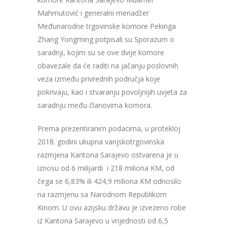
Mahmutović i generalni menadžer
Međunarodne trgovinske komore Pekinga
Zhang Yongming potpisali su Sporazum o
saradnji, kojim su se ove dvije komore
obavezale da će raditi na jačanju poslovnih
veza između privrednih područja koje
pokrivaju, kao i stvaranju povoljnijih uvjeta za
saradnju među članovima komora.
Prema prezentiranim podacima, u protekloj
2018. godini ukupna vanjskotrgovinska
razmjena Kantona Sarajevo ostvarena je u
iznosu od 6 milijardi i 218 miliona KM, od
čega se 6,83% ili 424,9 miliona KM odnosilo
na razmjenu sa Narodnom Republikom
Kinom. U ovu azijsku državu je izvezeno robe
iz Kantona Sarajevo u vrijednosti od 6,5