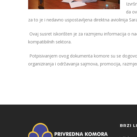
Izvrš
da
ov
za to je i nedavno uspostavljena direktna aviolinija Sar
Ovaj susret iskorišten je za razmjenu informacija o 
kompatibilnih sektora.
Potpisivanjem ovog dokumenta komore su se dogovor
organiziranja i održavanja sajmova, promocija, razmjen
BRZI L