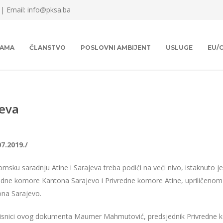
 |
Email: info@pksa.ba
NAMA
ČLANSTVO
POSLOVNI AMBIJENT
USLUGE
EU/
jeva
07.2019./
msku saradnju Atine i Sarajeva treba podići na veći nivo, istaknuto
edne komore Kantona Sarajevo i Privredne komore Atine, upriličenom 
ona Sarajevo.
isnici ovog dokumenta Maumer Mahmutović, predsjednik Privredne ko