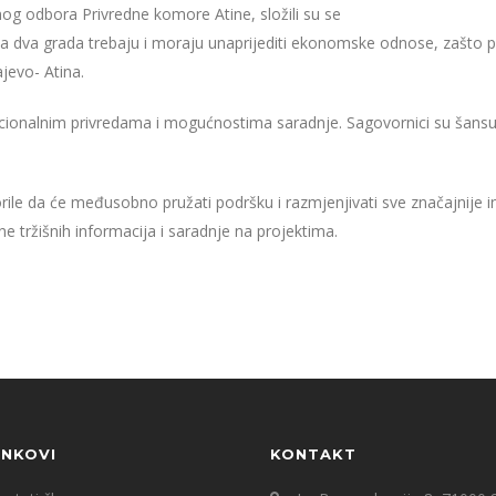
nog odbora Privredne komore Atine, složili su se
a
dva
grada
trebaju
i
moraju
unaprijediti
ekonomske
odnose
,
za
š
to
p
ajevo- Atina.
nacionalnim privredama i mogućnostima saradnje.
Sagovornici su šansu 
ile da
će međusobno pružati podršku i razmjenjivati sve značajnije in
e tržišnih informacija i saradnje na projektima.
INKOVI
KONTAKT