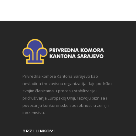
Privredna komora Kantona Sarajevo kao
nevladina i nezavisna organizacija daje podršku
svojim članicama u procesu stabilizacije i
pridruživanja Europskoj Uniji, razvoju biznisa i
povećanju konkurentske sposobnosti u zemlji i
inozemstvu.
BRZI LINKOVI