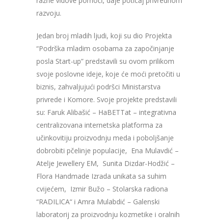
razne vidove pomoći, daje poticaj privrednom
razvoju.
Jedan broj mladih ljudi, koji su dio Projekta
“Podrška mladim osobama za započinjanje
posla Start-up” predstavili su ovom prilikom
svoje poslovne ideje, koje će moći pretočiti u
biznis, zahvaljujući podršci Ministarstva
privrede i Komore. Svoje projekte predstavili
su: Faruk Alibašić – HaBETTat – integrativna
centralizovana internetska platforma za
učinkovitiju proizvodnju meda i poboljšanje
dobrobiti pčelinje populacije, Ena Mulavdić –
Atelje Jewellery EM, Sunita Dizdar-Hodžić –
Flora Handmade Izrada unikata sa suhim
cvijećem, Izmir Bužo – Stolarska radiona
“RADILICA“ i Amra Mulabdić – Galenski
laboratorij za proizvodnju kozmetike i oralnih