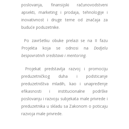
poslovanja, finansijski računovodstveni
apsekti, marketing i prodaja, tehnologije i
inovativnost i druge teme od značaja za
buduće poduzetnike.
Po završetku obuke prelazi se na II fazu
Projekta koja se odnosi na
Dodjelu
bespovratnih sredstava i mentoring.
Projekat predstavlja razvoj i promociju
preduzetničkog duha i podsticanje
preduzetništva mladih, kao i unapređenje
efikasnosti i institucionalne podrške
poslovanju i razvoju subjekata male privrede i
preduzetnika u skladu sa Zakonom o poticaju
razvoja male privrede.