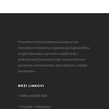
Privredna komora Kantona Sarajevo kao
nevladina i nezavisna organizacija daje podršku
svojim članicama u procesu stabilizacije i
pridruživanja Europskoj Uniji, razvoju biznisa i
povećanju konkurentske sposobnosti u zemlji i
inozemstvu.
BRZI LINKOVI
Kako postati član
Projekti / reference