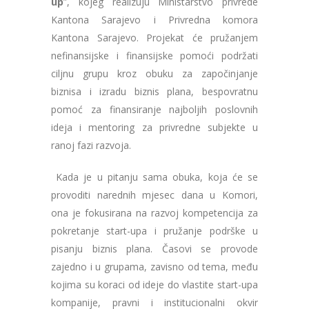
up
”, kojeg realizuju Ministarstvo privrede
Kantona Sarajevo i Privredna komora
Kantona Sarajevo. Projekat će pružanjem
nefinansijske i finansijske pomoći podržati
ciljnu grupu kroz obuku za započinjanje
biznisa i izradu biznis plana, bespovratnu
pomoć za finansiranje najboljih poslovnih
ideja i mentoring za privredne subjekte u
ranoj fazi razvoja.
Kada je u pitanju sama obuka, koja će se
provoditi narednih mjesec dana u Komori,
ona je fokusirana na razvoj kompetencija za
pokretanje start-upa i pružanje podrške u
pisanju biznis plana. Časovi se provode
zajedno i u grupama, zavisno od tema, među
kojima su koraci od ideje do vlastite start-upa
kompanije, pravni i institucionalni okvir