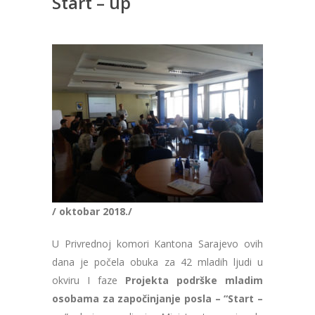
Start – up
/ oktobar 2018./
U Privrednoj komori Kantona Sarajevo ovih
dana je počela obuka za 42 mladih ljudi u
okviru I faze
Projekta podrške mladim
osobama za započinjanje posla – “Start –