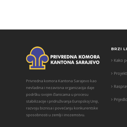
BRZI L
Kako po
Projekt
Privredna komora Kantona Sarajevo kao
Raspra
nevladina i nezavisna organizacija daje
podršku svojim članicama u procesu
Prijedl
stabilizacije i pridruživanja Europskoj Uniji,
razvoju biznisa i povećanju konkurentske
sposobnosti u zemlji i inozemstvu.