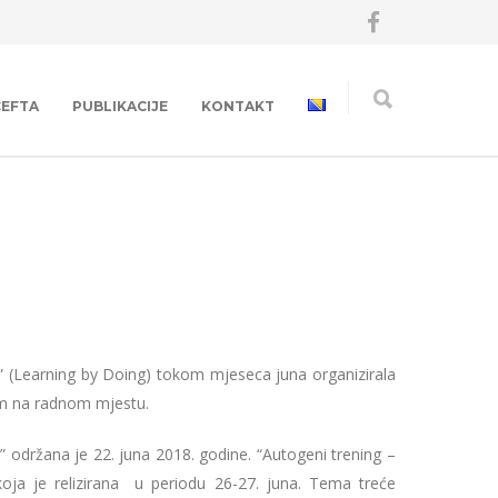
CEFTA
PUBLIKACIJE
KONTAKT
” (Learning by Doing) tokom mjeseca juna organizirala
som na radnom mjestu.
a” održana je 22. juna 2018. godine. “Autogeni trening –
 koja je relizirana u periodu 26-27. juna. Tema treće