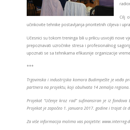
radio
Cilj 
učinkovite tehnike postavljanja prioritetnih ciljeva i u
Učesnici su tokom treninga bili u prilicu usvojiti nove v
prepoznavati uzročnike stresa i profesionalnog sagorijev
upoznati se sa tehnikama efikasnije organizacije vreme
***
Trgovinska i industrijska komora Budimpešte je vođa pr
partnera na projektu, koji obuhvata 14 zemalja regiona.
Projekat “Učenje kroz rad” sufinansiran je iz fondova
Projekat je započeo 1. januara 2017. godine i trajat će 
Za više informacija molimo vas posjetite: www.interreg-