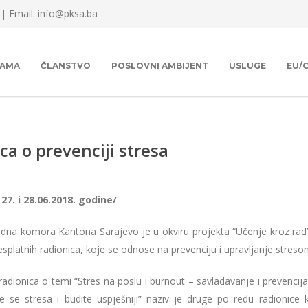
 |
Email: info@pksa.ba
NAMA
ČLANSTVO
POSLOVNI AMBIJENT
USLUGE
EU/
ca o prevenciji stresa
, 27. i 28.06.2018. godine/
edna komora Kantona Sarajevo je u okviru projekta “Učenje kroz rad
esplatnih radionica, koje se odnose na prevenciju i upravljanje stre
radionica o temi “Stres na poslu i burnout – savladavanje i prevencij
ite se stresa i budite uspješniji” naziv je druge po redu radionice