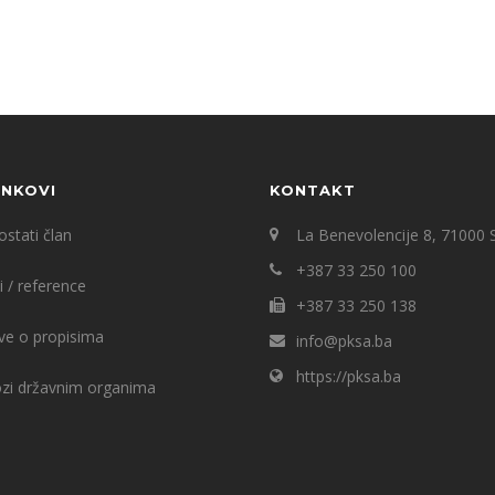
INKOVI
KONTAKT
stati član
La Benevolencije 8, 71000 
+387 33 250 100
i / reference
+387 33 250 138
ve o propisima
info@pksa.ba
https://pksa.ba
ozi državnim organima