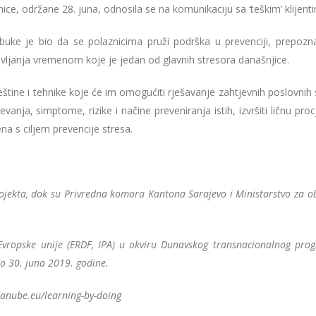
nice, održane 28. juna, odnosila se na komunikaciju sa ‘teškim’ klijen
obuke je bio da se polaznicima pruži podrška u prevenciji, prepozn
pravljanja vremenom koje je jedan od glavnih stresora današnjice.
ještine i tehnike koje će im omogućiti rješavanje zahtjevnih poslovnih s
anja, simptome, rizike i načine preveniranja istih, izvršiti ličnu pro
na s ciljem prevencije stresa.
ojekta, dok su Privredna komora Kantona Sarajevo i Ministarstvo za 
 Evropske unije (ERDF, IPA) u okviru Dunavskog transnacionalnog pro
do 30. juna 2019. godine.
danube.eu/learning-by-doing