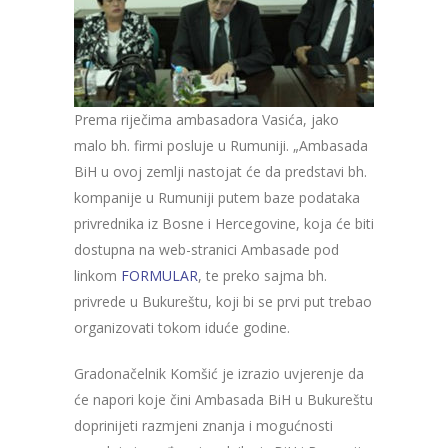
Prema riječima ambasadora Vasića, jako
malo bh. firmi posluje u Rumuniji. „Ambasada
BiH u ovoj zemlji nastojat će da predstavi bh.
kompanije u Rumuniji putem baze podataka
privrednika iz Bosne i Hercegovine, koja će biti
dostupna na web-stranici Ambasade pod
linkom
FORMULAR
, te preko sajma bh.
privrede u Bukureštu, koji bi se prvi put trebao
organizovati tokom iduće godine.
Gradonačelnik Komšić je izrazio uvjerenje da
će napori koje čini Ambasada BiH u Bukureštu
doprinijeti razmjeni znanja i mogućnosti