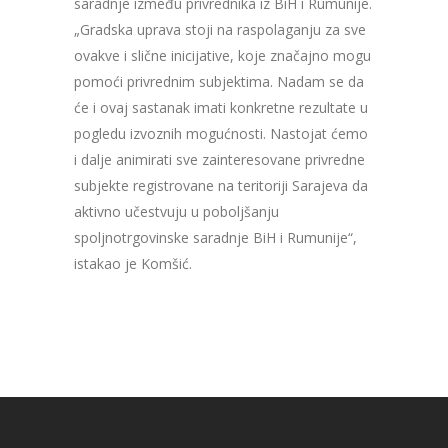
saradnje između privrednika iz BiH i Rumunije.
„Gradska uprava stoji na raspolaganju za sve
ovakve i slične inicijative, koje značajno mogu
pomoći privrednim subjektima. Nadam se da
će i ovaj sastanak imati konkretne rezultate u
pogledu izvoznih mogućnosti. Nastojat ćemo
i dalje animirati sve zainteresovane privredne
subjekte registrovane na teritoriji Sarajeva da
aktivno učestvuju u poboljšanju
spoljnotrgovinske saradnje BiH i Rumunije“,
istakao je Komšić.