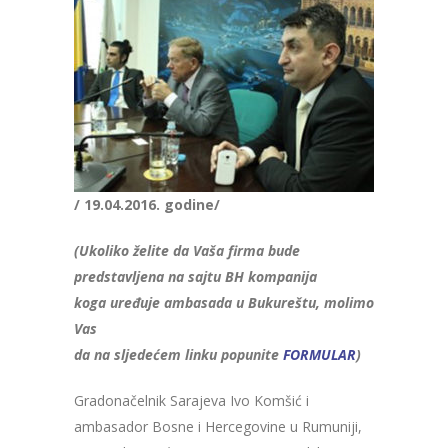
/ 19.04.2016. godine/
(Ukoliko želite da Vaša firma bude
predstavljena na sajtu BH kompanija
koga uređuje ambasada u Bukureštu, molimo
Vas
da na sljedećem linku popunite
FORMULAR
)
Gradonačelnik Sarajeva Ivo Komšić i
ambasador Bosne i Hercegovine u Rumuniji,