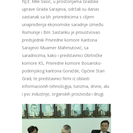
NJ.E. Mile Vasić, u prostorijama Gradske
uprave Grada Sarajeva, održali su danas
sastanak sa bh. privrednicima s ciljem
unapređenja ekonomske saradnje između
Rumunije i BiH. Sastanku je prisustvovao
predsjednik Privredne komore Kantona
Sarajevo Muamer Mahmutović, sa
saradnicima, kako i predstavnici Obrtničke
komore KS, Privredne komore Bosansko-
podrinjskog kantona Goražde, Općine Stari
Grad, te predstavnici firmi iz oblasti
informacionih tehnologija, turizma, drvne, alu
i pvc industrije, organskih proizvoda i drugi.