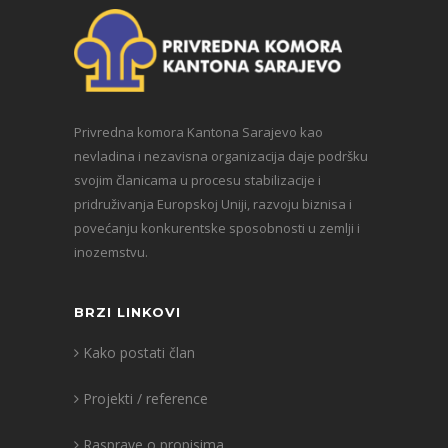
Privredna komora Kantona Sarajevo kao
nevladina i nezavisna organizacija daje podršku
svojim članicama u procesu stabilizacije i
pridruživanja Europskoj Uniji, razvoju biznisa i
povećanju konkurentske sposobnosti u zemlji i
inozemstvu.
BRZI LINKOVI
Kako postati član
Projekti / reference
Rasprave o propisima