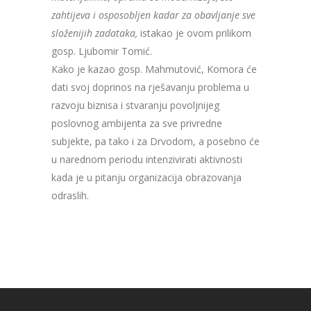
zahtijeva i osposobljen kadar za obavljanje sve
složenijih zadataka,
istakao je ovom prilikom
gosp. Ljubomir Tomić.
Kako je kazao gosp. Mahmutović, Komora će
dati svoj doprinos na rješavanju problema u
razvoju biznisa i stvaranju povoljnijeg
poslovnog ambijenta za sve privredne
subjekte, pa tako i za Drvodom, a posebno će
u narednom periodu intenzivirati aktivnosti
kada je u pitanju organizacija obrazovanja
odraslih.