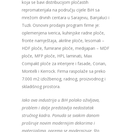
koja se bavi distribucijom pločastih
repromaterijala na području cijele BiH sa
mrežom drvnih centara u Sarajevu, Banjaluci i
Tuzli. Osnovni prodajni program firme je:
oplemenjena iverica, kuhinjske radne ploče,
fronte namještaja, akrilne ploče, lesomali –
HDF ploče, furnirane ploče, medijapan – MDF
ploče, MFP ploče, HPL laminati, Max
Compakt ploče za interijere i fasade, Corian,
Montelli i Kerrock. Firma raspolaže sa preko
7.000 m2 izložbenog, radnog, proizvodnog i
skladišnog prostora.
Iako ova industrija u BiH polako oživljava,
problem i dalje predstavlja nedostatak
stručnog kadra. Ponuda se svakim danom
proširuje novim modernijim dekorima i
materijalima, oprema se modernizuje, što