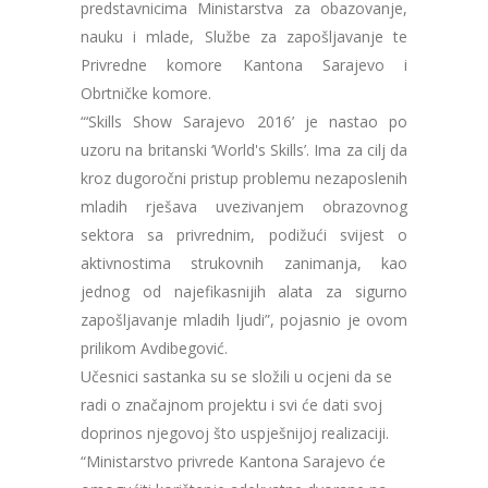
predstavnicima Ministarstva za obazovanje,
nauku i mlade, Službe za zapošljavanje te
Privredne komore Kantona Sarajevo i
Obrtničke komore.
“‘Skills Show Sarajevo 2016’ je nastao po
uzoru na britanski ‘World's Skills’. Ima za cilj da
kroz dugoročni pristup problemu nezaposlenih
mladih rješava uvezivanjem obrazovnog
sektora sa privrednim, podižući svijest o
aktivnostima strukovnih zanimanja, kao
jednog od najefikasnijih alata za sigurno
zapošljavanje mladih ljudi”, pojasnio je ovom
prilikom Avdibegović.
Učesnici sastanka su se složili u ocjeni da se
radi o značajnom projektu i svi će dati svoj
doprinos njegovoj što uspješnijoj realizaciji.
“Ministarstvo privrede Kantona Sarajevo će