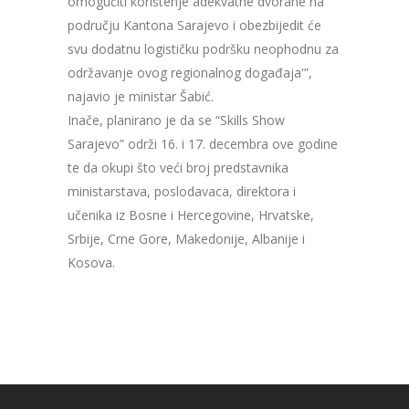
omogućiti korištenje adekvatne dvorane na
području Kantona Sarajevo i obezbijedit će
svu dodatnu logističku podršku neophodnu za
održavanje ovog regionalnog događaja'”,
najavio je ministar Šabić.
Inače, planirano je da se “Skills Show
Sarajevo” održi 16. i 17. decembra ove godine
te da okupi što veći broj predstavnika
ministarstava, poslodavaca, direktora i
učenika iz Bosne i Hercegovine, Hrvatske,
Srbije, Crne Gore, Makedonije, Albanije i
Kosova.