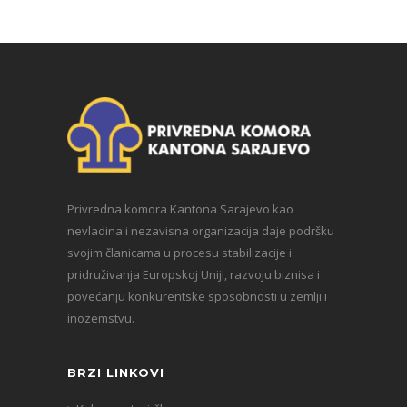
Privredna komora Kantona Sarajevo kao
nevladina i nezavisna organizacija daje podršku
svojim članicama u procesu stabilizacije i
pridruživanja Europskoj Uniji, razvoju biznisa i
povećanju konkurentske sposobnosti u zemlji i
inozemstvu.
BRZI LINKOVI