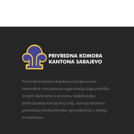
Privredna komora Kantona Sarajevo kao
nevladina i nezavisna organizacija daje podršku
svojim članicama u procesu stabilizacije i
pridruživanja Europskoj Uniji, razvoju biznisa i
povećanju konkurentske sposobnosti u zemlji i
inozemstvu.