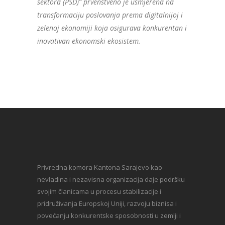
sektora (PSD)“ prvenstveno je usmjerena na
transformaciju poslovanja prema digitalnijoj i
zelenoj ekonomiji koja osigurava konkurentan i
inovativan ekonomski ekosistem.
Privredna komora Kantona Sarajevo kao
nevladina i nezavisna organizacija daje podršku
svojim članicama u procesu stabilizacije i
pridruživanja Europskoj Uniji, razvoju biznisa i
povećanju konkurentske sposobnosti u zemlji i