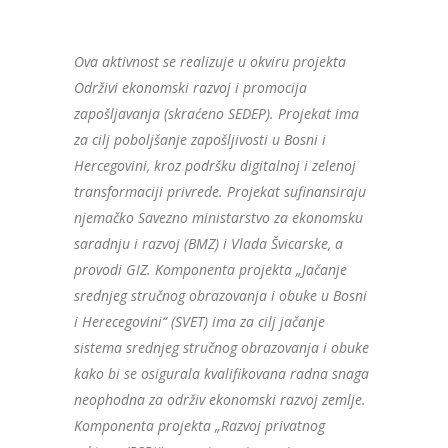
Ova aktivnost se realizuje u okviru projekta
Održivi ekonomski razvoj i promocija
zapošljavanja (skraćeno SEDEP). Projekat ima
za cilj poboljšanje zapošljivosti u Bosni i
Hercegovini, kroz podršku digitalnoj i zelenoj
transformaciji privrede. Projekat sufinansiraju
njemačko Savezno ministarstvo za ekonomsku
saradnju i razvoj (BMZ) i Vlada Švicarske, a
provodi GIZ. Komponenta projekta „Jačanje
srednjeg stručnog obrazovanja i obuke u Bosni
i Herecegovini“ (SVET) ima za cilj jačanje
sistema srednjeg stručnog obrazovanja i obuke
kako bi se osigurala kvalifikovana radna snaga
neophodna za održiv ekonomski razvoj zemlje.
Komponenta projekta „Razvoj privatnog