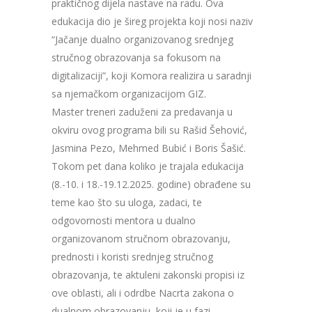
praktičnog dijela nastave na radu. Ova
edukacija dio je šireg projekta koji nosi naziv
“Jačanje dualno organizovanog srednjeg
stručnog obrazovanja sa fokusom na
digitalizaciji”, koji Komora realizira u saradnji
sa njemačkom organizacijom GIZ.
Master treneri zaduženi za predavanja u
okviru ovog programa bili su Rašid Šehović,
Jasmina Pezo, Mehmed Bubić i Boris Šašić.
Tokom pet dana koliko je trajala edukacija
(8.-10. i 18.-19.12.2025. godine) obrađene su
teme kao što su uloga, zadaci, te
odgovornosti mentora u dualno
organizovanom stručnom obrazovanju,
prednosti i koristi srednjeg stručnog
obrazovanja, te aktuleni zakonski propisi iz
ove oblasti, ali i odrdbe Nacrta zakona o
dualnom obrazovanju, koji je u fazi