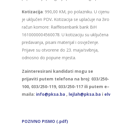
Kotizacija
: 990,00 KM, po polazniku. U cijenu
je uključen PDV
.
Kotizacija se uplaćuje na žiro
račun komore: Raiffeisenbank bank BiH
1610000004560078. U kotizaciju su uključena
predavanja, pisani materijal i osvježenje.
Prijave su otvorene do 23. maja/svibnja,
odnosno do popune mjesta.
Zainteresirani kandidati mogu se
prijaviti putem telefona na broj:
033/250-
100,
033/250-119, 033/250-117 ili
putem e
–
maila
:
info@pksa.ba
,
lejlah@pksa.ba
i
elvirak@pks
POZIVNO PISMO (.pdf)