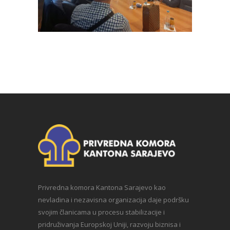
Privredna komora Kantona Sarajevo kao
nevladina i nezavisna organizacija daje podršku
svojim članicama u procesu stabilizacije i
pridruživanja Europskoj Uniji, razvoju biznisa i