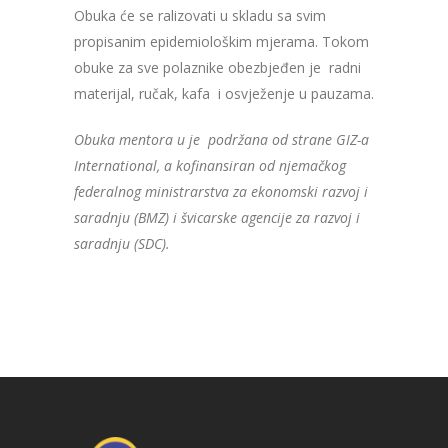
Obuka će se ralizovati u skladu sa svim
propisanim epidemiološkim mjerama. Tokom
obuke za sve polaznike obezbjeđen je radni
materijal, ručak, kafa i osvježenje u pauzama.
Obuka mentora u je
podržana od strane GIZ-a
International, a
kofinansiran od njemačkog
federalnog ministrarstva za ekonomski razvoj i
saradnju (BMZ) i švicarske agencije za razvoj i
saradnju (SDC).