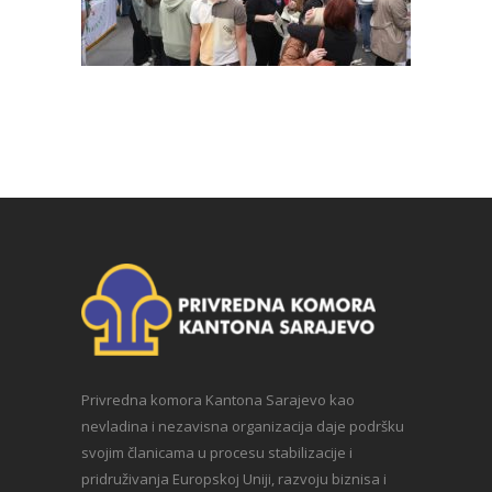
Privredna komora Kantona Sarajevo kao
nevladina i nezavisna organizacija daje podršku
svojim članicama u procesu stabilizacije i
pridruživanja Europskoj Uniji, razvoju biznisa i