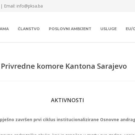
 |
Email: info@pksa.ba
NAMA
ČLANSTVO
POSLOVNI AMBIJENT
USLUGE
EU/
h Privredne komore Kantona Sarajevo
AKTIVNOSTI
uspješno završen prvi ciklus institucionalizirane Osnovne and