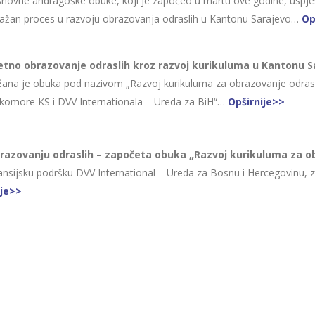
e Osnovne andragoške obuke, koji je započeo u martu ove godine, uspješ
 važan proces u razvoju obrazovanja odraslih u Kantonu Sarajevo…
Op
tetno obrazovanje odraslih kroz razvoj kurikuluma u Kantonu S
žana je obuka pod nazivom „Razvoj kurikuluma za obrazovanje odraslih
 komore KS i DVV Internationala – Ureda za BiH“…
Opširnije>>
azovanju odraslih – započeta obuka „Razvoj kurikuluma za ob
finansijsku podršku DVV International – Ureda za Bosnu i Hercegovinu, 
ije>>