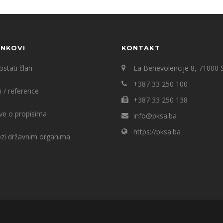
INKOVI
KONTAKT
stati član
La Benevolencije 8, 71000 
+387 33 250 100
i / reference
+387 33 250 138
ve o propisima
info@pksa.ba
https://pksa.ba
ozi državnim organima