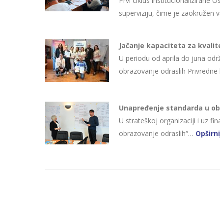
Prvi ciklus institucionaliziran
superviziju, čime je zaokružen
Jačanje kapaciteta za kvali
U periodu od aprila do juna odr
obrazovanje odraslih Privredne
Unapređenje standarda u obr
U strateškoj organizaciji i uz 
obrazovanje odraslih“…
Opširn