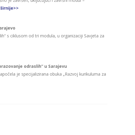
no je završen, uključujući i završni modul –
širnije>>
arajevo
“ s ciklusom od tri modula, u organizaciji Savjeta za
razovanje odraslih“ u Sarajevu
započela je specijalizirana obuka „Razvoj kurikuluma za