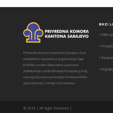
BRZI L
Kako po
Projekt
Privredna komora Kantona Sarajevo kao
Raspra
nevladina i nezavisna organizacija daje
podršku svojim članicama u procesu
Prijedl
stabilizacije i pridruživanja Europskoj Uniji,
razvoju biznisa i povećanju konkurentske
sposobnosti u zemlji i inozemstvu.
© 2018 | All Right Reserved |