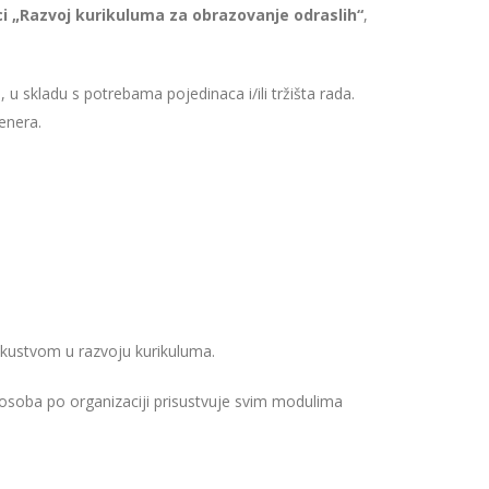
i „Razvoj kurikuluma za obrazovanje odraslih“
,
 u skladu s potrebama pojedinaca i/ili tržišta rada.
renera.
skustvom u razvoju kurikuluma.
soba po organizaciji prisustvuje svim modulima