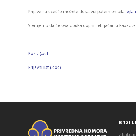
Prijave za učešće možete dostaviti putem emaila
lejl
Vjerujemo da će ova obuka doprinijeti jačanju kapacit
Poziv (.pdf)
Prijavni list (.doc)
BRZI L
Kako po