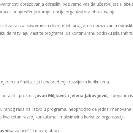
relevantnosti obrazovanja odraslih, pozivamo vas da učestvujete u
obuc
an proces unapređenja kompetencija organizatora obrazovanja.
acije za razvoj savremenih i kvalitetnih programa obrazovanja odraslih,
riliku da razvijaju vlastite programe, uz kontinuiranu podršku iskusnih t
mjeren na finalizaciju i unapređenje razvijenih kurikuluma.
odraslih, prof. dr.
Jovan Miljković i Jelena Jakovljević
, s bogatim i
uiranog rada na razvoju programa, neophodno da jedna imenovana o
o kvalitetan razvoj kurikuluma i maksimalna korist za organizaciju.
avnika
za učešće u ovoj obuci.