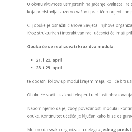
U okviru aktivnosti usmjerenih na jačanje kvaliteta i 
koja predstavlja izuzetno važan i praktično orijentis
Cilj obuke je osnažiti članove Savjeta i njihove organiz
Kroz strukturiran i interaktivan rad, učesnici će imati p
Obuka će se realizovati kroz dva modula:
21. i 22. april
28. i 29. april
te dodatni follow-up modul krajem maja, koji će biti us
Obuku će voditi istaknuti eksperti u oblasti obrazovanja 
Napominjemo da je, zbog povezanosti modula i kontin
obuke. Kontinuitet učešća je ključan kako bi se osigura
Molimo da svaka organizacija delegira
jednog predst