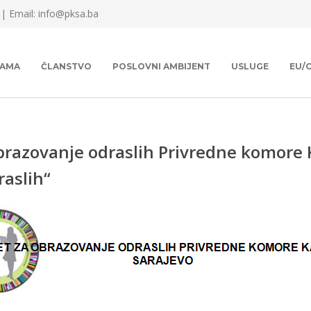
 |
Email: info@pksa.ba
NAMA
ČLANSTVO
POSLOVNI AMBIJENT
USLUGE
EU/
brazovanje odraslih Privredne komore 
aslih“