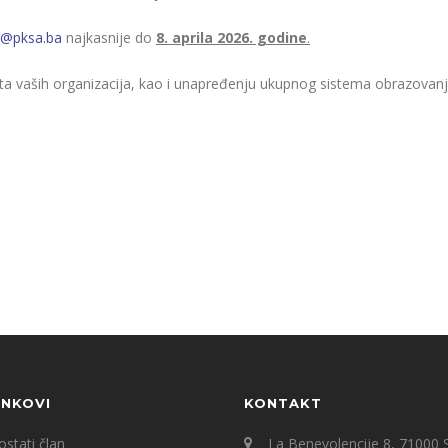
ah@pksa.ba
najkasnije do
8. aprila 2026. godine
.
eta vaših organizacija, kao i unapređenju ukupnog sistema obrazovanj
INKOVI
KONTAKT
stati član
La Benevolencije 8, 71000 