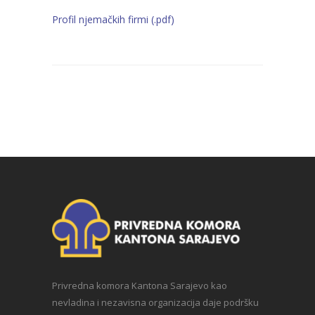
Profil njemačkih firmi (.pdf)
Privredna komora Kantona Sarajevo kao
nevladina i nezavisna organizacija daje podršku