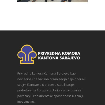
Privredna komora Kantona Sarajevo kao
nevladina i nezavisna organizacija daje podršku
svojim članicama u procesu stabilizacije i
pridruživanja Europskoj Uniji, razvoju biznisa i
povećanju konkurentske sposobnosti u zemlji i
inozemstvu.