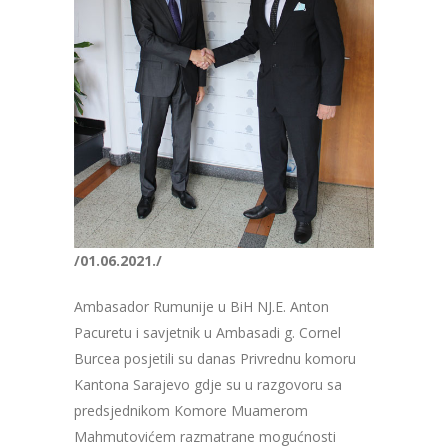
/01.06.2021./
Ambasador
Rumunije u
BiH
NJ
.E
. Anton
Pacuretu
i
savjetnik u
Ambasadi
g. Cornel
Burcea posjetili su danas Privrednu komoru
Kantona Sarajevo gdje su u razgovoru sa
predsjednikom Komore Muamerom
Mahmutovićem
razmatrane mogućnosti