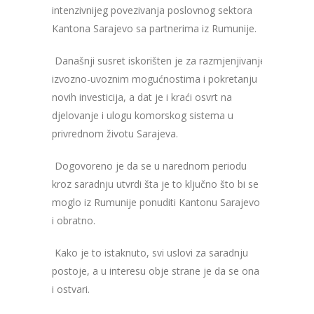
intenzivnijeg povezivanja poslovnog sektora
Kantona Sarajevo sa partnerima iz Rumunije.
Današnji
susret
iskori
š
ten
je
za
razmjenjivanje
informaci
izvozno-uvoznim mogućnostima
i
pokretanju
novih investicija, a dat je i kraći osvrt na
djelovanje i ulogu komorskog sistema u
privrednom životu Sarajeva.
Dogovoreno je da se u narednom periodu
kroz saradnju utvrdi šta je to ključno što bi se
moglo iz Rumunije ponuditi Kantonu Sarajevo
i obratno.
Kako je to istaknuto, svi uslovi za saradnju
postoje, a u interesu obje strane je da se ona
i ostvari.