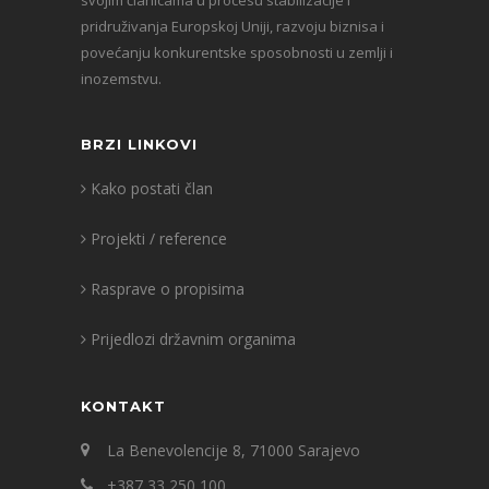
svojim članicama u procesu stabilizacije i
pridruživanja Europskoj Uniji, razvoju biznisa i
povećanju konkurentske sposobnosti u zemlji i
inozemstvu.
BRZI LINKOVI
Kako postati član
Projekti / reference
Rasprave o propisima
Prijedlozi državnim organima
KONTAKT
La Benevolencije 8, 71000 Sarajevo
+387 33 250 100