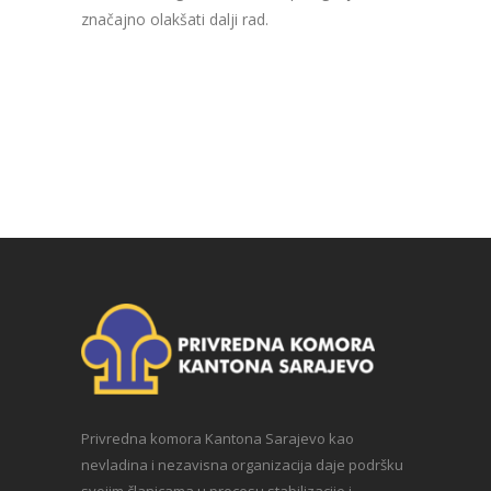
značajno olakšati dalji rad.
Privredna komora Kantona Sarajevo kao
nevladina i nezavisna organizacija daje podršku