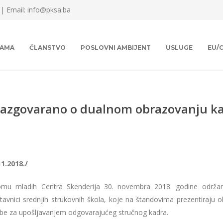
 |
Email: info@pksa.ba
NAMA
ČLANSTVO
POSLOVNI AMBIJENT
USLUGE
EU/
 razgovarano o dualnom obrazovanju k
11.2018./
mu mladih Centra Skenderija 30. novembra 2018. godine održan
tavnici srednjih strukovnih škola, koje na štandovima prezentiraju o
be za upošljavanjem odgovarajućeg stručnog kadra.