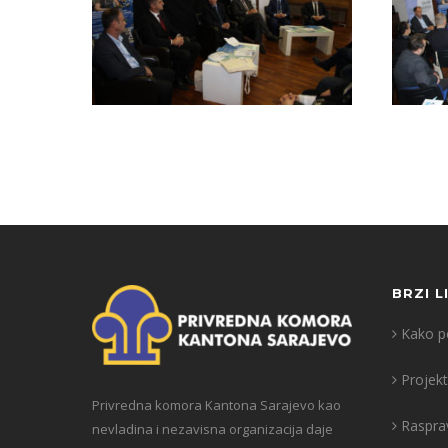
BRZI L
Kako po
Projekt
Privredna komora Kantona Sarajevo kao
Raspra
nevladina i nezavisna organizacija daje