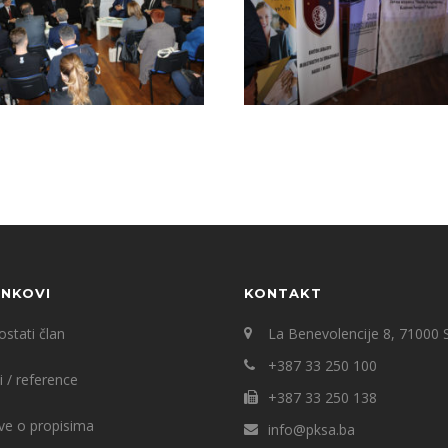
INKOVI
KONTAKT
stati član
La Benevolencije 8, 71000 
+387 33 250 100
i / reference
+387 33 250 138
ve o propisima
info@pksa.ba