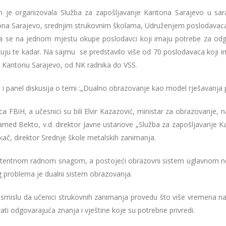
 je organizovala Služba za zapošljavanje Kantona Sarajevo u sar
na Sarajevo, srednjim strukovnim školama, Udruženjem poslodavaca
a se na jednom mjestu okupe poslodavci koji imaju potrebe za odg
uju te kadar. Na sajmu se predstavilo više od 70 poslodavaca koji 
u Kantonu Sarajevo, od NK radnika do VSS.
i panel diskusija o temi :„Dualno obrazovanje kao model rješavanja 
a FBiH, a učesnici su bili Elvir Kazazović, ministar za obrazovanj
d Bekto, v.d. direktor Javne ustanove „Služba za zapošljavanje Ka
ač, direktor Srednje škole metalskih zanimanja.
tentnom radnom snagom, a postojeći obrazovni sistem uglavnom ne o
g problema je dualni sistem obrazovanja.
smislu da učenici strukovnih zanimanja provedu što više vremena na p
ati odgovarajuća znanja i vještine koje su potrebne privredi.