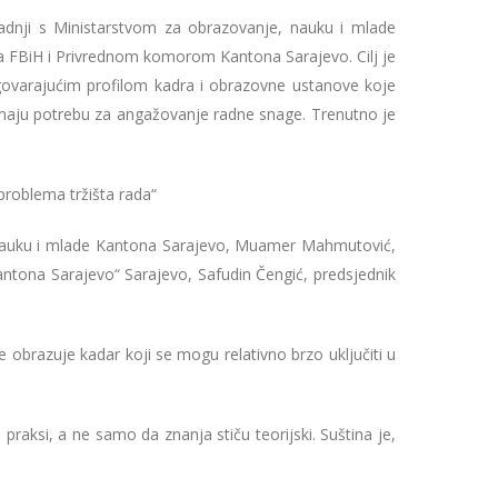
adnji s Ministarstvom za obrazovanje, nauku i mlade
 FBiH i Privrednom komorom Kantona Sarajevo. Cilj je
ovarajućim profilom kadra i obrazovne ustanove koje
imaju potrebu za angažovanje radne snage. Trenutno je
problema tržišta rada“
e, nauku i mlade Kantona Sarajevo, Muamer Mahmutović,
ntona Sarajevo“ Sarajevo, Safudin Čengić, predsjednik
brazuje kadar koji se mogu relativno brzo uključiti u
raksi, a ne samo da znanja stiču teorijski. Suština je,