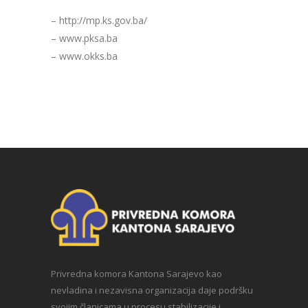
– http://mp.ks.gov.ba/
– www.pksa.ba
– www.okks.ba
Privredna komora Kantona Sarajevo kao
nevladina i nezavisna organizacija daje podršku
svojim članicama u procesu stabilizacije i