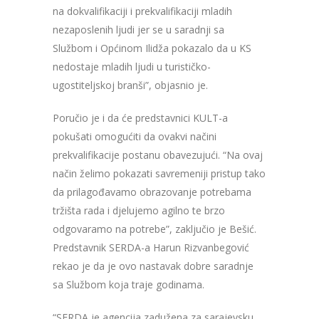
na dokvalifikaciji i prekvalifikaciji mladih
nezaposlenih ljudi jer se u saradnji sa
Službom i Općinom Ilidža pokazalo da u KS
nedostaje mladih ljudi u turističko-
ugostiteljskoj branši”, objasnio je.
Poručio je i da će predstavnici KULT-a
pokušati omogućiti da ovakvi načini
prekvalifikacije postanu obavezujući. “Na ovaj
način želimo pokazati savremeniji pristup tako
da prilagođavamo obrazovanje potrebama
tržišta rada i djelujemo agilno te brzo
odgovaramo na potrebe”, zaključio je Bešić.
Predstavnik SERDA-a Harun Rizvanbegović
rekao je da je ovo nastavak dobre saradnje
sa Službom koja traje godinama.
“SERDA je agencija zadužena za sarajevsku