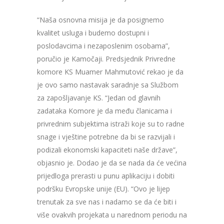
“Naša osnovna misija je da posignemo
kvalitet usluga i budemo dostupni i
poslodavcima i nezaposlenim osobama”,
poručio je Kamočaji. Predsjednik Privredne
komore KS Muamer Mahmutović rekao je da
je ovo samo nastavak saradnje sa Službom
za zapošljavanje KS. “Jedan od glavnih
zadataka Komore je da među članicama i
privrednim subjektima istraži koje su to radne
snage i vještine potrebne da bi se razvijali i
podizali ekonomski kapaciteti naše države”,
objasnio je. Dodao je da se nada da će većina
prijedloga prerasti u punu aplikaciju i dobiti
podršku Evropske unije (EU). “Ovo je lijep
trenutak za sve nas i nadamo se da će biti i
više ovakvih projekata u narednom periodu na