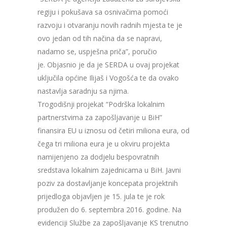
regiju i pokušava sa osnivačima pomoći
razvoju i otvaranju novih radnih mjesta te je
ovo jedan od tih načina da se napravi,
nadamo se, uspješna priča”, poručio
je. Objasnio je da je SERDA u ovaj projekat
uključila općine Ilijaš i Vogošća te da ovako
nastavlja saradnju sa njima.
Trogodišnji projekat “Podrška lokalnim
partnerstvima za zapošljavanje u BiH”
finansira EU u iznosu od četiri miliona eura, od
čega tri miliona eura je u okviru projekta
namijenjeno za dodjelu bespovratnih
sredstava lokalnim zajednicama u BiH. Javni
poziv za dostavljanje koncepata projektnih
prijedloga objavljen je 15. jula te je rok
produžen do 6. septembra 2016. godine. Na
evidenciji Službe za zapošljavanje KS trenutno