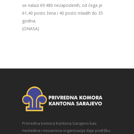
se nalazi 69.480 nezaposlenih, od čega je
61,40 posto žena i 40 posto mladih do 35
godina.
(ONASA)
Privredna komora Kantona Sarajevo kao
nevladina i nezavisna organizacija daje podršku