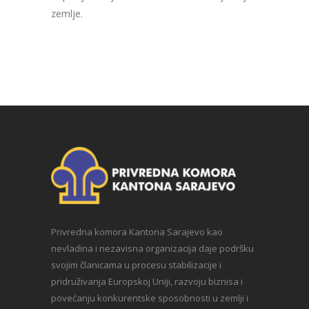
zemlje.
Privredna komora Kantona Sarajevo kao
nevladina i nezavisna organizacija daje podršku
svojim članicama u procesu stabilizacije i
pridruživanja Europskoj Uniji, razvoju biznisa i
povećanju konkurentske sposobnosti u zemlji i