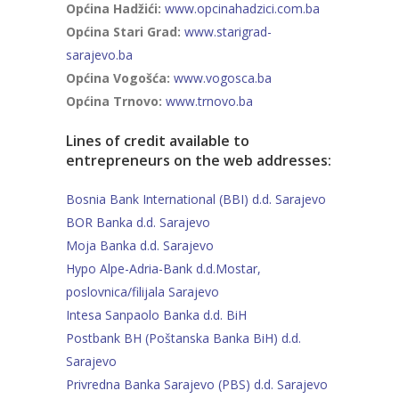
Općina Hadžići:
www.opcinahadzici.com.ba
Općina Stari Grad:
www.starigrad-
sarajevo.ba
Općina Vogošća:
www.vogosca.ba
Općina Trnovo:
www.trnovo.ba
Lines of credit available to
entrepreneurs on the web addresses:
Bosnia Bank International (BBI) d.d. Sarajevo
BOR Banka d.d. Sarajevo
Moja Banka d.d. Sarajevo
Hypo Alpe-Adria-Bank d.d.Mostar,
poslovnica/filijala Sarajevo
Intesa Sanpaolo Banka d.d. BiH
Postbank BH (Poštanska Banka BiH) d.d.
Sarajevo
Privredna Banka Sarajevo (PBS) d.d. Sarajevo