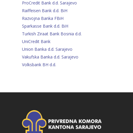
ProCredit Bank d.d. Sarajevo
Raiffeisen Bank d.d. BiH
Razvojna Banka FBiH
Sparkasse Bank d.d. BiH
Turkish Ziraat Bank Bosnia d.d.
UniCredit Bank
Union Banka d.d. Sarajevo
Vakufska Banka d.d. Sarajevo
Volksbank BH d.d.