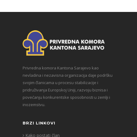
Privredna komora Kantona Sarajevo kao
nevladina i nezavisna organizacija daje podršku
svojim članicama u procesu stabilizacije i
pridruživanja Europskoj Uniji, razvoju biznisa i
povećanju konkurentske sposobnosti u zemlji i
inozemstvu.
BRZI LINKOVI
Kako postati član