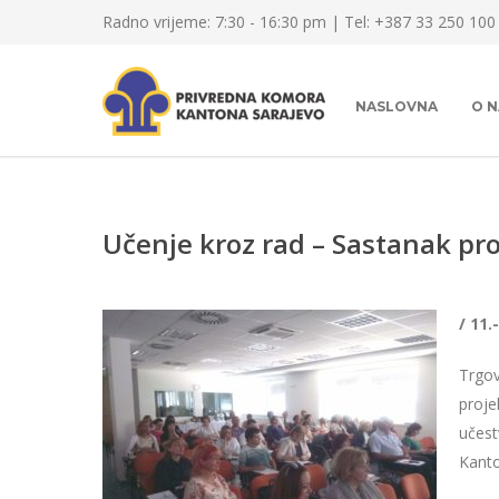
Radno vrijeme: 7:30 - 16:30 pm | Tel: +387 33 250 100
NASLOVNA
O 
Učenje kroz rad – Sastanak pr
/ 11.
Trgov
proj
učest
Kanto