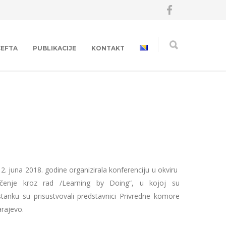
CEFTA
PUBLIKACIJE
KONTAKT
2. juna 2018. godine organizirala konferenciju u okviru
Učenje kroz rad /Learning by Doing“, u kojoj su
stanku su prisustvovali predstavnici Privredne komore
rajevo.