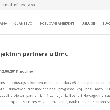
 |
Email: info@pksa.ba
NAMA
ČLANSTVO
POSLOVNI AMBIJENT
USLUGE
EU/
ojektnih partnera u Brnu
-12.06.2018. godine/
inska i industrijska komora Brna, Republika Češka je u periodu 11 – 1
ekta Dunavskog transnacionalnog programa koji nosi naziv „
vovali projektni partneri iz 14 zemalja. Iz Bosne i Hercegovine sa
na Sarajevo i Ministarstva za obrazovanje, nauku i mlade Kantona Sa