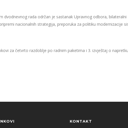
 dvodnevnog rada održan je sastanak Upravnog odbora, bilateralni sast
na pripremi nacionalnih strategija, preporuka za politiku modernizacije
rokovi za četvrto razdoblje po radnim paketima i 3. izvještaj o napretku 
INKOVI
KONTAKT