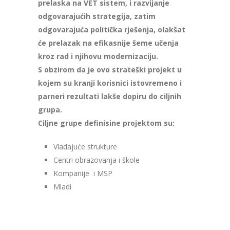
prelaska na VET sistem, i razvijanje
odgovarajućih strategija, zatim
odgovarajuća politička rješenja, olakšat
će prelazak na efikasnije šeme učenja
kroz rad i njihovu modernizaciju.
S obzirom da je ovo strateški projekt u
kojem su kranji korisnici istovremeno i
parneri rezultati lakše dopiru do ciljnih
grupa.
Ciljne grupe definisine projektom su:
Vladajuće strukture
Centri obrazovanja i škole
Kompanije i MSP
Mladi