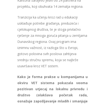
Kantona Sarajevo jedni od 24 partnera na
projektu, koji obuhvata 14 zemalja regiona.
Tranzicija ka učenju kroz rad u edukaciji
usklađuje potrebe građanja, preduzeća i
cjelokupnog društva, te je stoga privlačno
rješenje za mnoga goruća pitanja u zemljama
Dunavskog regiona. Ovaj program ima
iznimnu važnost, iz razloga što u Evropi,
gotovo polovina svih poslova zahtijeva
srednju stručnu spremu, koja se najbrže
usavršava kroz VET sistem.
Kako je forma prakse u kompanijama u
okviru VET sistema pokazala veoma
pozitivan utjecaj na lokalnu privredu i
društvo (olakšava početak rada,
osnažuje zapošljavanje mladih i smanjuje