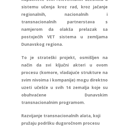
sistemu učenja kroz rad, kroz jačanje
regionalnih, nacionalnih i
transnacionalnih partnerstava s
namjerom da olakša prelazak sa
postojećih VET sistema u zemljama
Dunavskog regiona.
To je strateški projekt, osmišljen na
način da svi ključni akteri u ovom
procesu (komore, vladajuće strukture na
svim nivoima i kompanije) mogu direktno
uzeti učešće u svih 14 zemalja koje su
obuhvaćene Dunavskim
transnacionalnim programom.
Razvijanje transnacionalnih alata, koji
pružaju podršku dugoročnom procesu