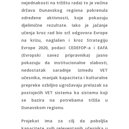
nejednakosti na tržištu rada) to je većina
država Dunavskog regiona pokrenula
određene aktivnosti, koje pokazuju
djelimične rezultate. Iako je jačanje
učenja kroz rad bio srž odgovora Evrope
na krizu, naglašen i kroz Strategiju
Evrope 2020, podaci CEDEFOP-a i EAfA
(Evropski savez pripravnika) jasno
pokazuju da institucionalne slabosti,
nedostatak saradnje između VET
učesnika, manjak kapaciteta i kulturalne
prepreke ozbiljno ugrožavaju prelazak sa
postojećih VET sistema ka sistemu koji
se bazira na potrebama tržiša u
Dunavskom regionu.
Projekat ima za cilj da poboljša
kapacitete svih releventanih učesnika u