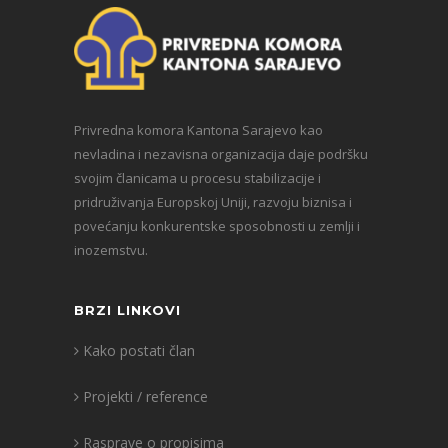
Privredna komora Kantona Sarajevo kao
nevladina i nezavisna organizacija daje podršku
svojim članicama u procesu stabilizacije i
pridruživanja Europskoj Uniji, razvoju biznisa i
povećanju konkurentske sposobnosti u zemlji i
inozemstvu.
BRZI LINKOVI
Kako postati član
Projekti / reference
Rasprave o propisima