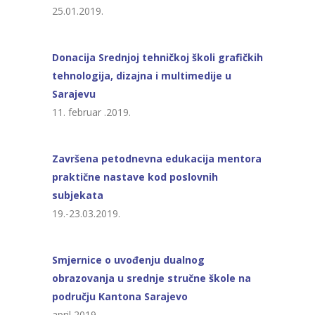
25.01.2019.
Donacija Srednjoj tehničkoj školi grafičkih
tehnologija, dizajna i multimedije u
Sarajevu
11. februar .2019.
Završena petodnevna edukacija mentora
praktične nastave kod poslovnih
subjekata
19.-23.03.2019.
Smjernice o uvođenju dualnog
obrazovanja u srednje stručne škole na
području Kantona Sarajevo
april 2019.