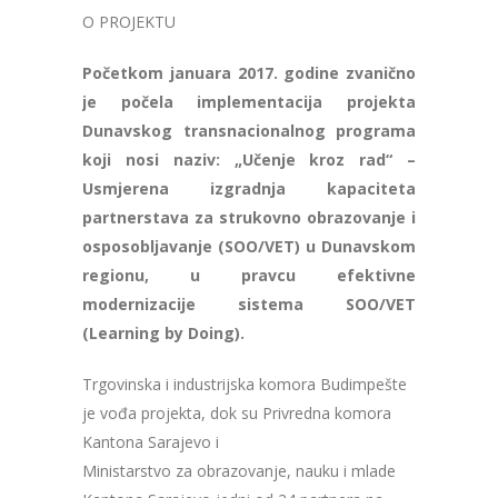
O PROJEKTU
Početkom januara 2017. godine zvanično
je počela implementacija projekta
Dunavskog transnacionalnog programa
koji nosi naziv: „Učenje kroz rad“ –
Usmjerena izgradnja kapaciteta
partnerstava za strukovno obrazovanje i
osposobljavanje (SOO/VET) u Dunavskom
regionu, u pravcu efektivne
modernizacije sistema SOO/VET
(Learning by Doing).
Trgovinska i industrijska komora Budimpešte
je vođa projekta, dok su Privredna komora
Kantona Sarajevo i
Ministarstvo za obrazovanje, nauku i mlade