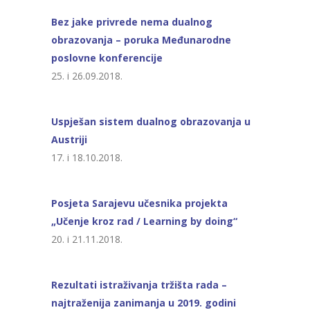
Bez jake privrede nema dualnog
obrazovanja – poruka Međunarodne
poslovne konferencije
25. i 26.09.2018.
Uspješan sistem dualnog obrazovanja u
Austriji
17. i 18.10.2018.
Posjeta Sarajevu učesnika projekta
„Učenje kroz rad / Learning by doing“
20. i 21.11.2018.
Rezultati istraživanja tržišta rada –
najtraženija zanimanja u 2019. godini